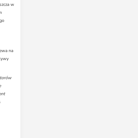
szcza w
m
ego
iewa na
ktywy
storów
e
ent
s