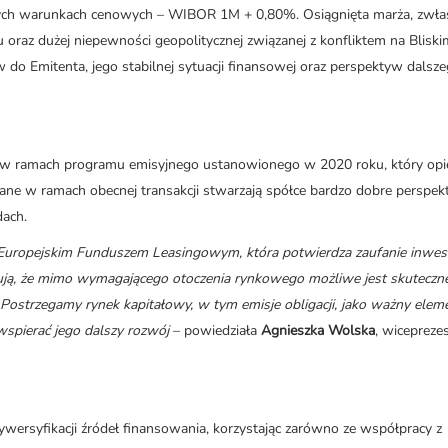
jnych warunkach cenowych – WIBOR 1M + 0,80%. Osiągnięta marża, zwła
raz dużej niepewności geopolitycznej związanej z konfliktem na Bliski
do Emitenta, jego stabilnej sytuacji finansowej oraz perspektyw dalsz
na w ramach programu emisyjnego ustanowionego w 2020 roku, który op
ne w ramach obecnej transakcji stwarzają spółce bardzo dobre perspe
dach.
z Europejskim Funduszem Leasingowym, która potwierdza zaufanie inwe
ują, że mimo wymagającego otoczenia rynkowego możliwe jest skuteczn
Postrzegamy rynek kapitałowy, w tym emisje obligacji, jako ważny elem
wspierać jego dalszy rozwój
– powiedziała
Agnieszka Wolska
, wicepreze
dywersyfikacji źródeł finansowania, korzystając zarówno ze współpracy z