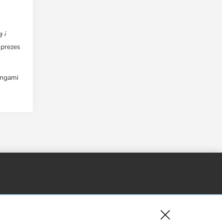
 i
 prezes
tingami