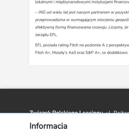
lokalnymi i międzynarodowymi instytucjami finanso
–
ING od wielu lat jest naszym partnerem w pozyski
przeprowadzona w wymagającym otoczeniu geopolityc
efektywną formą finansowania rozwoju. Liczymy, że
zarządu EFL.
EFL posiada rating Fitch na poziomie A z perspektywą 
Fitch A+, Moody’s Aa3 oraz S&P A+, co dodatkowo
Związek Polskiego Leasingu,
ul. Rejta
Informacja
zpl@leasing.org.pl