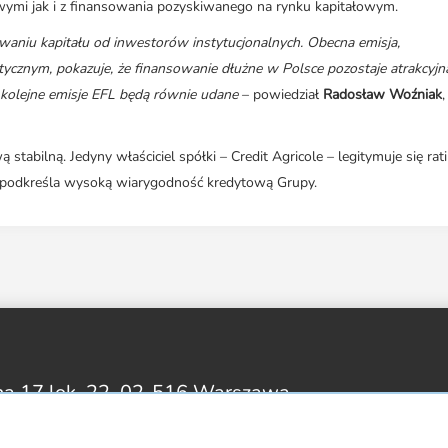
wymi jak i z finansowania pozyskiwanego na rynku kapitałowym.
waniu kapitału od inwestorów instytucjonalnych. Obecna emisja,
znym, pokazuje, że finansowanie dłużne w Polsce pozostaje atrakcyjną
 kolejne emisje EFL będą równie udane
– powiedział
Radosław Woźniak
,
stabilną. Jedyny właściciel spółki – Credit Agricole – legitymuje się ra
 podkreśla wysoką wiarygodność kredytową Grupy.
na 17 lok. 22,
02-516 Warszawa