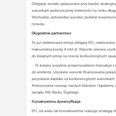
Obligacje zostały uplasowane przy bardzo atrakcy
warunkach podwyższonej zmienności na rynku długu o
Wschodzie, potwierdza wysokie zaufanie inwestorów 
rozwoju.
Długoletnie partnerstwo
To już siedemnasta emisja obligacji EFL realizowa
maksymalną kwotę 4 mld zł. Warunki cenowe uzyska
do kolejnych emisji na równie konkurencyjnych zasa
–
To kolejna wspólnie przeprowadzona transakcja 
do emitenta. Uzyskane warunki finansowania pokaz
pozyskanie kapitału na konkurencyjnych warunkach. 
finansowania rozwoju naszych klientów i będziemy 
zarządu ING Banku Śląskiego.
Konsekwentna dywersyfikacja
EFL od wielu lat konsekwentnie realizuje strategię 