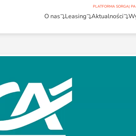
PLATFORMA SORGA
|
PA
O nas
Leasing
Aktualności
Wy