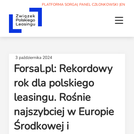
PLATFORMA SORGA
|
PANEL CZŁONKOWSKI
|
EN
O nas
3 października 2024
Związek
Leasing
Forsal.pl: Rekordowy
Władze
Artykuły
Aktualności
Członkowie
Poradniki
rok dla polskiego
Statut
Aktualności
Wydarzenia
Podcasty
Kodeks etyki
30-lecie ZPL
leasingu. Rośnie
Raporty i badania
Wydarzenia
Statystyki
Sąd koleżeński
Słownik
Kalendarz
Współpraca międzynarodowa
najszybciej w Europie
Media
Dla początkujących
Szkolenia
Historia ZPL
Znajdź leasingodawcę
Patronaty
Informacje prasowe
Członkostwo
Kontakt
Środkowej i
Archiwum
Informacje prasowe firm członkowskich
Zespół ZPL
Kontakt