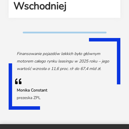
Media o leasingu
Wschodniej
Partnerzy ZPL
Klauzule informacyjne
Materiały do pobrania
Subskrybuj Leaseletter
Kontakt dla mediów
Finansowanie pojazdów lekkich było głównym
motorem całego rynku leasingu w 2025 roku – jego
wartość wzrosła o 11,6 proc. r/r do 67,4 mld zł.
Monika Constant
prezeska ZPL