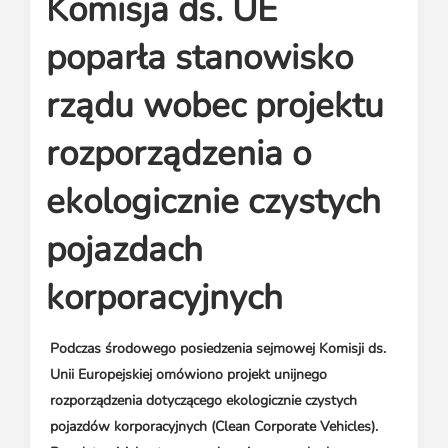
Komisja ds. UE
Media o leasingu
Partnerzy ZPL
Klauzule informacyjne
Materiały do pobrania
Subskrybuj Leaseletter
poparła stanowisko
Kontakt dla mediów
rządu wobec projektu
rozporządzenia o
ekologicznie czystych
pojazdach
korporacyjnych
Podczas środowego posiedzenia sejmowej Komisji ds.
Unii Europejskiej omówiono projekt unijnego
rozporządzenia dotyczącego ekologicznie czystych
pojazdów korporacyjnych (Clean Corporate Vehicles).