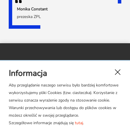
Monika Constant
prezeska ZPL
Związek Polskiego Leasingu,
Informacja
ul. Rejtana 17 lok. 22,
02-516 Warszawa
Aby przeglądanie naszego serwisu było bardziej komfortowe
wykorzystujemy pliki Cookies (tzw. ciasteczka). Korzystanie z
zpl@leasing.org.pl
serwisu oznacza wyrażenie zgody na stosowanie cookie.
Warunki przechowywania lub dostępu do plików cookies w
możesz określić w swojej przeglądarce.
Szczegółowe informacje znajdują się
tutaj
.