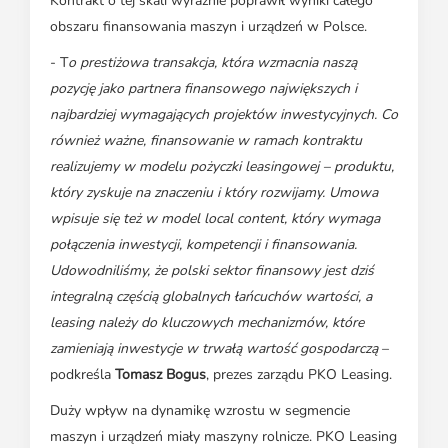
Kontrakt o tej skali wyraźnie poprawił wyniki całego
obszaru finansowania maszyn i urządzeń w Polsce.
- T
o prestiżowa transakcja, która wzmacnia naszą
pozycję jako partnera finansowego największych i
najbardziej wymagających projektów inwestycyjnych. Co
również ważne, finansowanie w ramach kontraktu
realizujemy w modelu pożyczki leasingowej – produktu,
który zyskuje na znaczeniu i który rozwijamy. Umowa
wpisuje się też w model local content, który wymaga
połączenia inwestycji, kompetencji i finansowania.
Udowodniliśmy, że polski sektor finansowy jest dziś
integralną częścią globalnych łańcuchów wartości, a
leasing należy do kluczowych mechanizmów, które
zamieniają inwestycje w trwałą wartość gospodarczą
–
podkreśla
Tomasz Bogus
, prezes zarządu PKO Leasing.
Duży wpływ na dynamikę wzrostu w segmencie
maszyn i urządzeń miały maszyny rolnicze. PKO Leasing