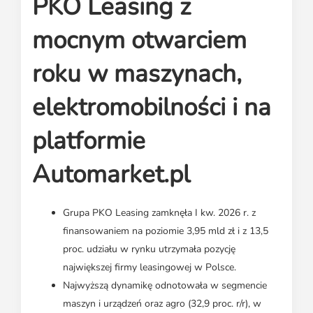
PKO Leasing z
Media o leasingu
Partnerzy ZPL
Klauzule informacyjne
Materiały do pobrania
Subskrybuj Leaseletter
mocnym otwarciem
Kontakt dla mediów
roku w maszynach,
elektromobilności i na
platformie
Automarket.pl
Grupa PKO Leasing zamknęła I kw. 2026 r. z
finansowaniem na poziomie 3,95 mld zł i z 13,5
proc. udziału w rynku utrzymała pozycję
największej firmy leasingowej w Polsce.
Najwyższą dynamikę odnotowała w segmencie
maszyn i urządzeń oraz agro (32,9 proc. r/r), w