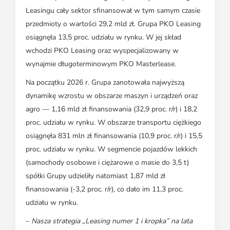
Leasingu cały sektor sfinansował w tym samym czasie
przedmioty o wartości 29,2 mld zł. Grupa PKO Leasing
osiągnęła 13,5 proc. udziału w rynku. W jej skład
wchodzi PKO Leasing oraz wyspecjalizowany w
wynajmie długoterminowym PKO Masterlease.
Na początku 2026 r. Grupa zanotowała najwyższą
dynamikę wzrostu w obszarze maszyn i urządzeń oraz
agro — 1,16 mld zł finansowania (32,9 proc. r/r) i 18,2
proc. udziału w rynku. W obszarze transportu ciężkiego
osiągnęła 831 mln zł finansowania (10,9 proc. r/r) i 15,5
proc. udziału w rynku. W segmencie pojazdów lekkich
(samochody osobowe i ciężarowe o masie do 3,5 t)
spółki Grupy udzieliły natomiast 1,87 mld zł
finansowania (-3,2 proc. r/r), co dało im 11,3 proc.
udziału w rynku.
–
Nasza strategia „Leasing numer 1 i kropka” na lata