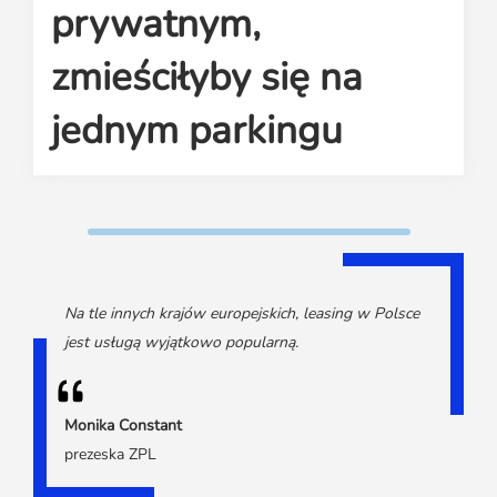
Media o leasingu
prywatnym,
Partnerzy ZPL
Klauzule informacyjne
Materiały do pobrania
Subskrybuj Leaseletter
Kontakt dla mediów
zmieściłyby się na
jednym parkingu
Na tle innych krajów europejskich, leasing w Polsce
jest usługą wyjątkowo popularną.
Monika Constant
prezeska ZPL