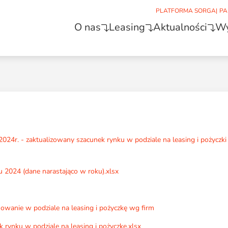
PLATFORMA SORGA
|
PA
O nas
Leasing
Aktualności
Wy
024r. - zaktualizowany szacunek rynku w podziale na leasing i pożyczk
u 2024 (dane narastająco w roku).xlsx
wanie w podziale na leasing i pożyczkę wg firm
 rynku w podziale na leasing i pożyczkę.xlsx