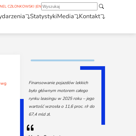
NEL CZŁONKOWSKI
|
EN
darzenia
Statystyki
Media
Kontakt
Finansowanie pojazdów lekkich
i wg
było głównym motorem całego
rynku leasingu w 2025 roku – jego
wartość wzrosła o 11,6 proc. r/r do
67,4 mld zł.