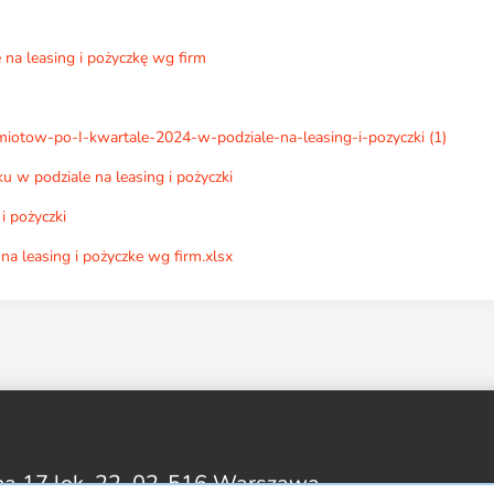
 na leasing i pożyczkę wg firm
otow-po-I-kwartale-2024-w-podziale-na-leasing-i-pozyczki (1)
u w podziale na leasing i pożyczki
i pożyczki
na leasing i pożyczke wg firm.xlsx
na 17 lok. 22,
02-516 Warszawa