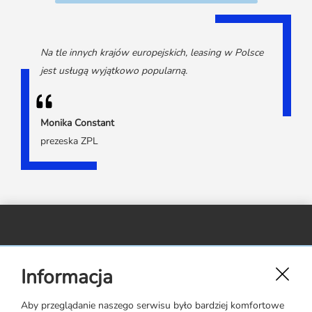
Na tle innych krajów europejskich, leasing w Polsce
jest usługą wyjątkowo popularną.
Monika Constant
prezeska ZPL
Związek Polskiego Leasingu,
Informacja
ul. Rejtana 17 lok. 22,
02-516 Warszawa
Aby przeglądanie naszego serwisu było bardziej komfortowe