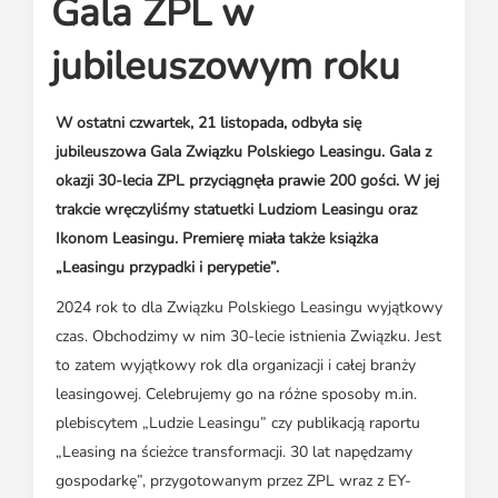
Gala ZPL w
Media o leasingu
Partnerzy ZPL
Klauzule informacyjne
Materiały do pobrania
Subskrybuj Leaseletter
jubileuszowym roku
Kontakt dla mediów
W ostatni czwartek, 21 listopada, odbyła się
jubileuszowa Gala Związku Polskiego Leasingu. Gala z
okazji 30-lecia ZPL przyciągnęła prawie 200 gości. W jej
trakcie wręczyliśmy statuetki Ludziom Leasingu oraz
Ikonom Leasingu. Premierę miała także książka
„Leasingu przypadki i perypetie”.
2024 rok to dla Związku Polskiego Leasingu wyjątkowy
czas. Obchodzimy w nim 30-lecie istnienia Związku. Jest
to zatem wyjątkowy rok dla organizacji i całej branży
leasingowej. Celebrujemy go na różne sposoby m.in.
plebiscytem „Ludzie Leasingu” czy publikacją raportu
„Leasing na ścieżce transformacji. 30 lat napędzamy
gospodarkę”, przygotowanym przez ZPL wraz z EY-