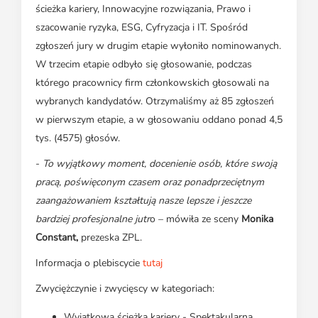
ścieżka kariery, Innowacyjne rozwiązania, Prawo i
szacowanie ryzyka, ESG, Cyfryzacja i IT. Spośród
zgłoszeń jury w drugim etapie wyłoniło nominowanych.
W trzecim etapie odbyło się głosowanie, podczas
którego pracownicy firm członkowskich głosowali na
wybranych kandydatów. Otrzymaliśmy aż 85 zgłoszeń
w pierwszym etapie, a w głosowaniu oddano ponad 4,5
tys. (4575) głosów.
-
To wyjątkowy moment, docenienie osób, które swoją
pracą, poświęconym czasem oraz ponadprzeciętnym
zaangażowaniem kształtują nasze lepsze i jeszcze
bardziej profesjonalne jutr
o – mówiła ze sceny
Monika
Constant,
prezeska ZPL.
Informacja o plebiscycie
tutaj
Zwyciężczynie i zwycięscy w kategoriach:
Wyjątkowa ścieżka kariery - Spektakularna