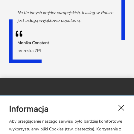
Media o leasingu
Partnerzy ZPL
Klauzule informacyjne
Materiały do pobrania
Subskrybuj Leaseletter
Na tle innych krajów europejskich, leasing w Polsce
Kontakt dla mediów
jest usługą wyjątkowo popularną.
Monika Constant
prezeska ZPL
Związek Polskiego Leasingu,
Informacja
ul. Rejtana 17 lok. 22,
02-516 Warszawa
Aby przeglądanie naszego serwisu było bardziej komfortowe
wykorzystujemy pliki Cookies (tzw. ciasteczka). Korzystanie z
zpl@leasing.org.pl