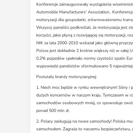
Konferencje zainaugurowały wystąpienia wiceminist
Automobile Manufacturers' Association.. Konferencj
motoryzacji dla gospodarki, zrównoważonemu trans
Wszyscy paneliści podkreślali, że motoryzacja jest 
korzyści, jakie płyną z rozwijającej się motoryzacji
NIK za lata 2000-2010 wskazał jako główną przycz
Polsce jest dokładnie 2 krotnie większy niż w całej
0,2% pojazdów spełniało normy czystości spalin Eu
wypowiedzi panelistów sformułowano 5 najważniejs
Postulaty branży motoryzacyjnej:
1. Niech moc będzie w rynku wewnętrznym! Silny i p
dużych koncernów w naszym kraju. Tymczasem w rok
samochodów osobowych mniej, co spowoduje zwolni
ponad 500 mln zł.
2. Polacy zasługują na nowe samochody! Polska mus
samochodem. Zagraża to naszemu bezpieczeństwu, dzi