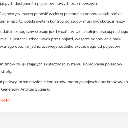
jających dostępności pojazdów nowych oraz nowszych.
Diagnostycy muszą ponosić większą personalną odpowiedzialność za
żne raporty, polski system kontroli pojazdów musi być skuteczniejszy.
odatek ekologiczny stosuje już 19 państw UE, a kolejne pracują nad jeg
misji substancji szkodliwych przez pojazd, wesprze odnowienie parku
owanego obecnie, jednorazowego podatku akcyzowego od pojazdów
anizmów zwiększających skuteczność systemu złomowania pojazdów
strefę.
ał politycy, przedstawiciele koncernów motoryzacyjnych oraz branżowi ek
 Generalny Andrzej Sugajski.
ja.pl