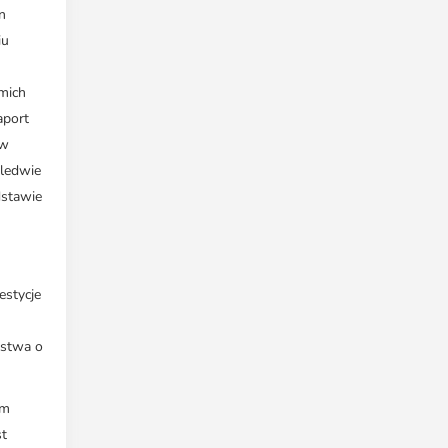
n
iu
ymich
aport
 w
aledwie
dstawie
estycje
ństwa o
im
st