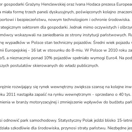
er gospodarki Grażyny Henclewskiej oraz Ivana Hodaca prezesa Europea
a miała formę trzech paneli dyskusyjnych, poświęconych kolejno znaczen
portowi i bezpieczeństwu, nowym technologiom i ochronie środowiska.
strategicznym sektorem dla gospodarki. Jednak mimo oczywistych i olbrz
, rozmówcy wskazywali na zaniedbania ze strony instytucji państwowych. R
ynę wypadków w Polsce stan techniczny pojazdów. Średni wiek pojazdu
 Unii Europejskiej - 16 lat w stosunku do 8-miu. W Polsce w 2010 roku z
ro5, a nieznacznie ponad 10% pojazdów spełniało wymogi Euro4. Na po
zych postulatów skierowanych do władz publicznych.
rężnie rozwijający się rynek wewnętrzny zwiększa szansę na kolejne inw
u 2011 nastąpiła zapaść na rynku wewnętrznym - sprzedano o 40 tys.
enia w branży motoryzacyjnej i zmniejszenie wpływów do budżetu pa
i odnowić park samochodowy. Statystyczny Polak jeździ blisko 15-letn
ała szkodliwie dla środowiska, przynosi straty państwu. Niezbędne je