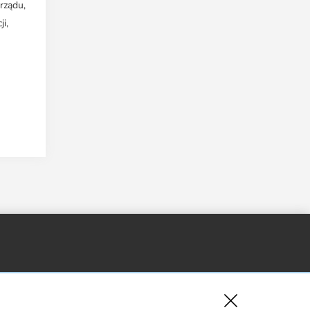
rządu,
i,