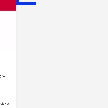
ię w
jskiej