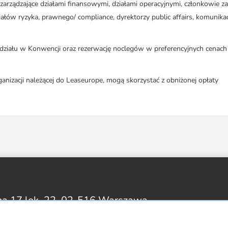
zarządzające działami finansowymi, działami operacyjnymi, członkowie za
ałów ryzyka, prawnego/ compliance, dyrektorzy public affairs, komunikacj
 udziału w Konwencji oraz rezerwację noclegów w preferencyjnych cenach
anizacji należącej do Leaseurope, mogą skorzystać z obniżonej opłaty
na 17 lok. 22,
02-516 Warszawa