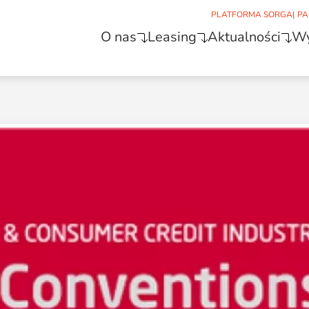
PLATFORMA SORGA
|
PA
O nas
Leasing
Aktualności
Wy