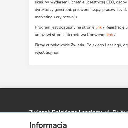
skali. W wydarzeniu chętnie uczestniczą CEO, osoby 
dyrektorzy generalni, przewodniczący, pracownicy dzi
marketingu czy rozwoju.
Program jest dostępny na stronie
link
/ Rejestrację
umożliwi strona internetowa Konwencji
link
/
Firmy członkowskie Związku Polskiego Leasingu, org
rejestracyjnej.
Związek Polskiego Leasingu,
ul. Rejta
Informacja
zpl@leasing.org.pl