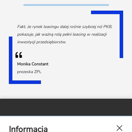
Media o leasingu
Partnerzy ZPL
Klauzule informacyjne
Materiały do pobrania
Subskrybuj Leaseletter
Kontakt dla mediów
Fakt, że rynek leasingu dalej rośnie szybciej niż PKB,
pokazuje, jak ważną rolę pełni leasing w realizacji
inwestycji przedsiębiorstw.
Monika Constant
prezeska ZPL
Związek Polskiego Leasingu,
Informacja
ul. Rejtana 17 lok. 22,