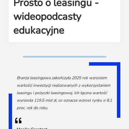
Prosto o leasingu -
Media o leasingu
Partnerzy ZPL
Klauzule informacyjne
Materiały do pobrania
Subskrybuj Leaseletter
wideopodcasty
Kontakt dla mediów
edukacyjne
Branża leasingowa zakończyła 2025 rok wzrostem
wartości inwestycji realizowanych z wykorzystaniem
leasingu i pożyczki leasingowej. Ich łączna wartość
wyniosła 119,5 mld zł, co oznacza wzrost rynku o 8,1
proc. rok do roku.