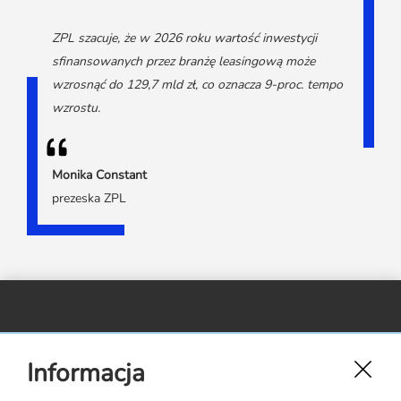
Media o leasingu
Partnerzy ZPL
Klauzule informacyjne
Materiały do pobrania
Subskrybuj Leaseletter
ZPL szacuje, że w 2026 roku wartość inwestycji
Kontakt dla mediów
sfinansowanych przez branżę leasingową może
wzrosnąć do 129,7 mld zł, co oznacza 9-proc. tempo
wzrostu.
Monika Constant
prezeska ZPL
Związek Polskiego Leasingu,
Informacja
ul. Rejtana 17 lok. 22,