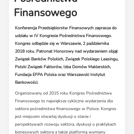
Media o leasingu
Partnerzy ZPL
Klauzule informacyjne
Materiały do pobrania
Finansowego
Subskrybuj Leaseletter
Kontakt dla mediów
Konferencja Przedsiębiorstw Finansowych zaprasza do
udziału w IV Kongresie Pośrednictwa Finansowego.
Kongres odbędzie się w Warszawie, 2 października
2018 roku. Patronat Honorowy nad wydarzeniem objął
Związek Banków Polskich, Związek Polskiego Leasingu,
Polski Związek Faktorów, Izba Domów Maklerskich,
Fundacja EFPA Polska oraz Warszawski Instytut
Bankowości.
Organizowany od 2015 roku Kongres Pośrednictwa
Finansowego to największe cykliczne wydarzenia dla
sektora pośrednictwa finansowego w Polsce. Kongres
jest miejscem otwartej dyskusji o stanie i
perspektywach rozwoju sektora, dyskusji o praktykach
biznesowych sektora a także platformą wymiany