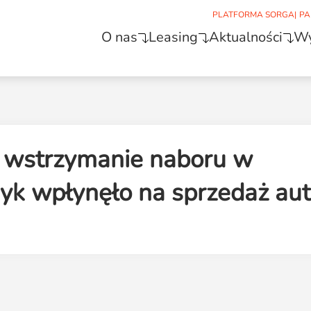
PLATFORMA SORGA
|
PA
O nas
Leasing
Aktualności
Wy
k wstrzymanie naboru w
ryk wpłynęło na sprzedaż aut