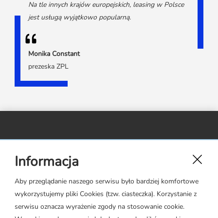
Na tle innych krajów europejskich, leasing w Polsce
jest usługą wyjątkowo popularną.
Monika Constant
prezeska ZPL
Związek Polskiego Leasingu,
Informacja
ul. Rejtana 17 lok. 22,
02-516 Warszawa
Aby przeglądanie naszego serwisu było bardziej komfortowe
wykorzystujemy pliki Cookies (tzw. ciasteczka). Korzystanie z
zpl@leasing.org.pl
serwisu oznacza wyrażenie zgody na stosowanie cookie.