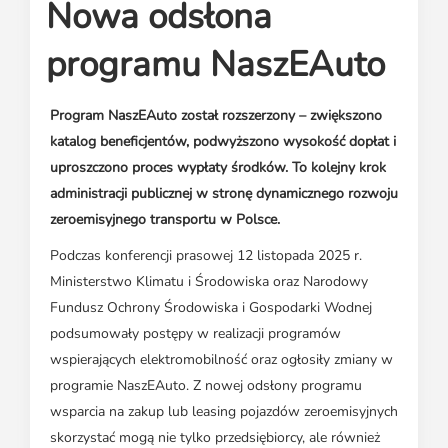
Media o leasingu
Nowa odsłona
Partnerzy ZPL
Klauzule informacyjne
Materiały do pobrania
Subskrybuj Leaseletter
programu NaszEAuto
Kontakt dla mediów
Program NaszEAuto został rozszerzony – zwiększono
katalog beneficjentów, podwyższono wysokość dopłat i
uproszczono proces wypłaty środków. To kolejny krok
administracji publicznej w stronę dynamicznego rozwoju
zeroemisyjnego transportu w Polsce.
Podczas konferencji prasowej 12 listopada 2025 r.
Ministerstwo Klimatu i Środowiska oraz Narodowy
Fundusz Ochrony Środowiska i Gospodarki Wodnej
podsumowały postępy w realizacji programów
wspierających elektromobilność oraz ogłosiły zmiany w
programie NaszEAuto. Z nowej odsłony programu
wsparcia na zakup lub leasing pojazdów zeroemisyjnych
skorzystać mogą nie tylko przedsiębiorcy, ale również