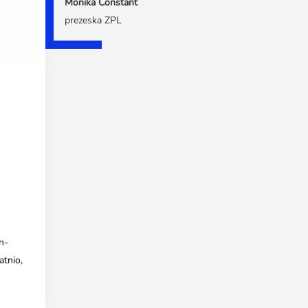
Monika Constant
prezeska ZPL
n-
tnio,