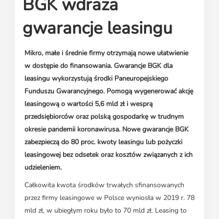
BGK wdraża
Media o leasingu
Partnerzy ZPL
Klauzule informacyjne
Materiały do pobrania
Subskrybuj Leaseletter
gwarancje leasingu
Kontakt dla mediów
Mikro, małe i średnie firmy otrzymają nowe ułatwienie
w dostępie do finansowania. Gwarancje BGK dla
leasingu wykorzystują środki Paneuropejskiego
Funduszu Gwarancyjnego. Pomogą wygenerować akcję
leasingową o wartości 5,6 mld zł i wesprą
przedsiębiorców oraz polską gospodarkę w trudnym
okresie pandemii koronawirusa. Nowe gwarancje BGK
zabezpieczą do 80 proc. kwoty leasingu lub pożyczki
leasingowej bez odsetek oraz kosztów związanych z ich
udzieleniem.
Całkowita kwota środków trwałych sfinansowanych
przez firmy leasingowe w Polsce wyniosła w 2019 r. 78
mld zł, w ubiegłym roku było to 70 mld zł. Leasing to