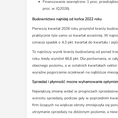
Finansowanie zewnętrzne: 1 proc. przedsiębi
proc. w IQ2026)
Budownictwo najniżej od końca 2022 roku
Pierwszy kwartał 2026 roku przyniósł branży budowla
praktycznie tyle samo co kwartał wcześniej. W najno
oznacza spadek o 4,3 pkt. kwartał do kwartału i zejśc
To najniższy wynik branży budowlanej od ponad trz
roku, kiedy wyniósł 46,6 pkt. Dla porównania, w c
obecnego poziomu, a w ostatnich kwartałach sektor 
wyraźne pogorszenie oczekiwań na najbliższe miesią
Sprzedaż i płynność: mocne wyhamowanie optymiz
Największą zmianę widać w prognozach sprzedażowyc
wzrostu sprzedaży, podczas gdy w poprzednim kwarta
firm liczących na większe obroty zmniejszyła się p
utrzymanie sprzedaży na zbliżonym poziomie, a niewi