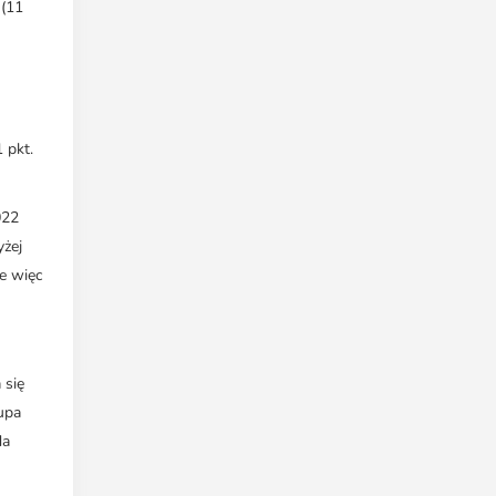
 (11
 pkt.
022
yżej
e więc
 się
upa
da