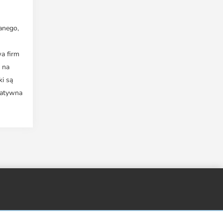
anego,
a firm
 na
i są
ntatywna