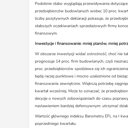
Podobnie słabo wyglądają przewidywania dotyczące k
przedsiębiorców budowlanych wobec 10 proc. kwarta
liczby pozytywnych deklaracji pokazuje, że przedsię
słabszych oczekiwaniach sprzedażowych firmy koncen
finansowym.
Inwestycje i finansowanie: mniej planów, mniej potr
W obszarze inwestycji widać ostrożność, choć nie t
prognozuje 14 proc. firm budowlanych, czyli nieznacz
proc. przedsiębiorców spodziewa się ich ograniczenia
będą raczej punktowe i mocno uzależnione od bieżą
finansowanie zewnętrzne. Większą potrzebę sięgnięci
kwartał wcześniej. Może to oznaczać, że przedsiębi
decyzje o nowych zobowiązaniach do czasu poprawy
nastawieniem bardziej defensywnym: utrzymać działal
Wartość głównego indeksu Barometru EFL na I kwart
poprzedniego kwartału.