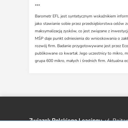
***
Barometr EFL jest syntetycznym wskaźnikiem inform
jako stawianie sobie przez przedsiębiorstwa celów z
maksymalizacją zysków, co jest związane z inwestyc
MŚP daje punkt odniesienia do wnioskowania o zakła
rozwój firm. Badanie przygotowywane jest przez Eco
publikowane co kwartał. Jego uczestnicy to mikro, ma
grupa 600 mikro, małych i średnich firm. Aktualna e
Związek Polskiego Leasingu,
ul. Rejta