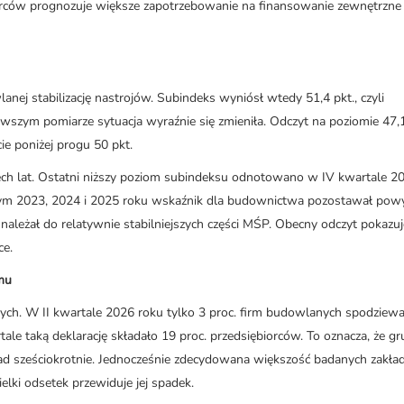
orców prognozuje większe zapotrzebowanie na finansowanie zewnętrzne
nej stabilizację nastrojów. Subindeks wyniósł wtedy 51,4 pkt., czyli
wszym pomiarze sytuacja wyraźnie się zmieniła. Odczyt na poziomie 47,1
ie poniżej progu 50 pkt.
ech lat. Ostatni niższy poziom subindeksu odnotowano w IV kwartale 2
ałym 2023, 2024 i 2025 roku wskaźnik dla budownictwa pozostawał pow
należał do relatywnie stabilniejszych części MŚP. Obecny odczyt pokazuj
ce.
mu
h. W II kwartale 2026 roku tylko 3 proc. firm budowlanych spodziewa
le taką deklarację składało 19 proc. przedsiębiorców. To oznacza, że gr
onad sześciokrotnie. Jednocześnie zdecydowana większość badanych zakła
elki odsetek przewiduje jej spadek.