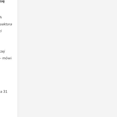
się
h
 sektora
i
zej
– mówi
 a 31