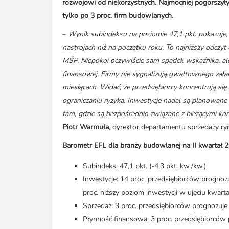
rozwojowi od niekorzystnych. Najmocniej pogorszyły
tylko po 3 proc. firm budowlanych.
–
Wynik subindeksu na poziomie 47,1 pkt. pokazuje
nastrojach niż na początku roku. To najniższy odcz
MŚP. Niepokoi oczywiście sam spadek wskaźnika, a
finansowej. Firmy nie sygnalizują gwałtownego załam
miesiącach. Widać, że przedsiębiorcy koncentrują się
ograniczaniu ryzyka. Inwestycje nadal są planowane 
tam, gdzie są bezpośrednio związane z bieżącymi 
Piotr Warmuła
, dyrektor departamentu sprzedaży r
Barometr EFL dla branży budowlanej na II kwartał 2
Subindeks: 47,1 pkt. (-4,3 pkt. kw./kw.)
Inwestycje: 14 proc. przedsiębiorców prognozu
proc. niższy poziom inwestycji w ujęciu kwar
Sprzedaż: 3 proc. przedsiębiorców prognozuje
Płynność finansowa: 3 proc. przedsiębiorców