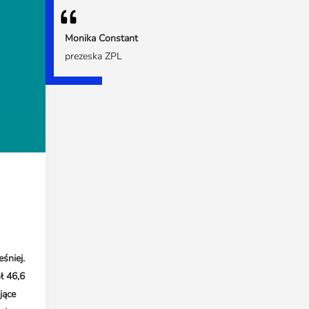
Monika Constant
prezeska ZPL
śniej.
ł 46,6
jące