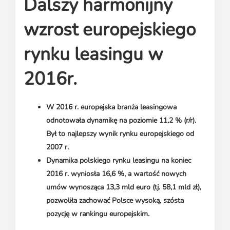
Dalszy harmonijny
Media o leasingu
Partnerzy ZPL
Klauzule informacyjne
Materiały do pobrania
Subskrybuj Leaseletter
wzrost europejskiego
Kontakt dla mediów
rynku leasingu w
2016r.
W 2016 r. europejska branża leasingowa
odnotowała dynamikę na poziomie 11,2 % (r/r).
Był to najlepszy wynik rynku europejskiego od
2007 r.
Dynamika polskiego rynku leasingu na koniec
2016 r. wyniosła 16,6 %, a wartość nowych
umów wynosząca 13,3 mld euro (tj. 58,1 mld zł),
pozwoliła zachować Polsce wysoką, szósta
pozycję w rankingu europejskim.