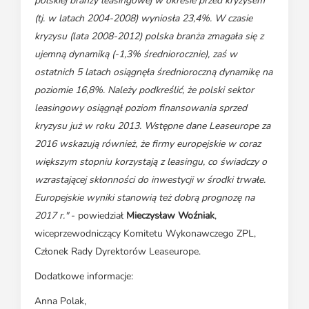
polskiej branży leasingowej w okresie przed kryzysem
(tj. w latach 2004-2008) wyniosła 23,4%. W czasie
kryzysu (lata 2008-2012) polska branża zmagała się z
ujemną dynamiką (-1,3% średniorocznie), zaś w
ostatnich 5 latach osiągnęła średnioroczną dynamikę na
poziomie 16,8%. Należy podkreślić, że polski sektor
leasingowy osiągnął poziom finansowania sprzed
kryzysu już w roku 2013. Wstępne dane Leaseurope za
2016 wskazują również, że firmy europejskie w coraz
większym stopniu korzystają z leasingu, co świadczy o
wzrastającej skłonności do inwestycji w środki trwałe.
Europejskie wyniki stanowią też dobrą prognozę na
2017 r."
- powiedział
Mieczysław Woźniak
,
wiceprzewodniczący Komitetu Wykonawczego ZPL,
Członek Rady Dyrektorów Leaseurope.
Dodatkowe informacje:
Anna Polak,