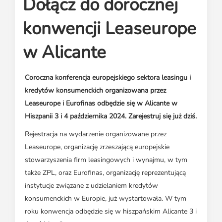
Dołącz do dorocznej
Media o leasingu
Partnerzy ZPL
Klauzule informacyjne
Materiały do pobrania
Subskrybuj Leaseletter
konwencji Leaseurope
Kontakt dla mediów
w Alicante
Coroczna konferencja europejskiego sektora leasingu i
kredytów konsumenckich organizowana przez
Leaseurope i Eurofinas odbędzie się w Alicante w
Hiszpanii 3 i 4 października 2024. Zarejestruj się już dziś.
Rejestracja na wydarzenie organizowane przez
Leaseurope, organizację zrzeszającą europejskie
stowarzyszenia firm leasingowych i wynajmu, w tym
także ZPL, oraz Eurofinas, organizację reprezentującą
instytucje związane z udzielaniem kredytów
konsumenckich w Europie, już wystartowała. W tym
roku konwencja odbędzie się w hiszpańskim Alicante 3 i