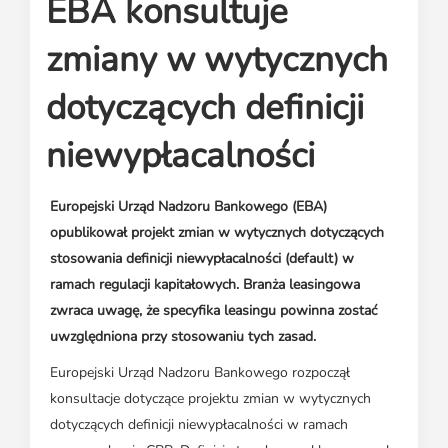
EBA konsultuje
Media o leasingu
Partnerzy ZPL
Klauzule informacyjne
Materiały do pobrania
Subskrybuj Leaseletter
zmiany w wytycznych
Kontakt dla mediów
dotyczących definicji
niewypłacalności
Europejski Urząd Nadzoru Bankowego (EBA)
opublikował projekt zmian w wytycznych dotyczących
stosowania definicji niewypłacalności (default) w
ramach regulacji kapitałowych. Branża leasingowa
zwraca uwagę, że specyfika leasingu powinna zostać
uwzględniona przy stosowaniu tych zasad.
Europejski Urząd Nadzoru Bankowego rozpoczął
konsultacje dotyczące projektu zmian w wytycznych
dotyczących definicji niewypłacalności w ramach