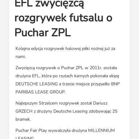
EFL zwycięzcą
Media o leasingu
Partnerzy ZPL
Klauzule informacyjne
Materiały do pobrania
Subskrybuj Leaseletter
rozgrywek futsalu o
Kontakt dla mediów
Puchar ZPL
Kolejna edycja rozgrywek halowej piłki nożnej już za
nami.
Zwycięzcą rozgrywek o Puchar ZPL w 2011r. została
drużyna EFL, która po rzutach karnych pokonała ekipę
DEUTSCHE LEASING a trzecie miejsce przypadło BNP
PARIBAS LEASE GROUP.
Najlepszym Strzelcem rozgrywek został Dariusz
GRZECH z drużyny Deutsche Leasing zdobywając 25
bramek.
Puchar Fair Play wywalczyła drużyna MILLENNIUM
LEASING.