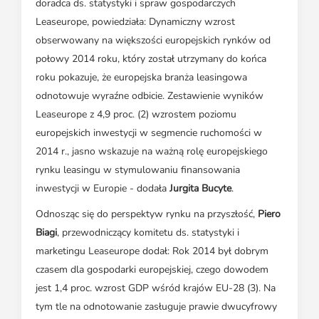
doradca ds. statystyki i spraw gospodarczych
Leaseurope, powiedziała: Dynamiczny wzrost
obserwowany na większości europejskich rynków od
połowy 2014 roku, który został utrzymany do końca
roku pokazuje, że europejska branża leasingowa
odnotowuje wyraźne odbicie. Zestawienie wyników
Leaseurope z 4,9 proc. (2) wzrostem poziomu
europejskich inwestycji w segmencie ruchomości w
2014 r., jasno wskazuje na ważną rolę europejskiego
rynku leasingu w stymulowaniu finansowania
inwestycji w Europie - dodała
Jurgita Bucyte
.
Odnosząc się do perspektyw rynku na przyszłość,
Piero
Biagi
, przewodniczący komitetu ds. statystyki i
marketingu Leaseurope dodał: Rok 2014 był dobrym
czasem dla gospodarki europejskiej, czego dowodem
jest 1,4 proc. wzrost GDP wśród krajów EU-28 (3). Na
tym tle na odnotowanie zasługuje prawie dwucyfrowy