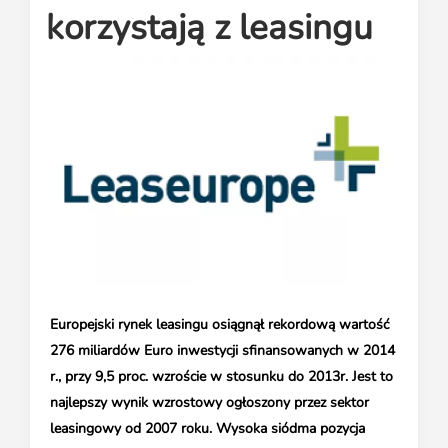
Media o leasingu
Partnerzy ZPL
Klauzule informacyjne
korzystają z leasingu
Materiały do pobrania
Subskrybuj Leaseletter
Kontakt dla mediów
Europejski rynek leasingu osiągnął rekordową wartość
276 miliardów Euro inwestycji sfinansowanych w 2014
r., przy 9,5 proc. wzroście w stosunku do 2013r. Jest to
najlepszy wynik wzrostowy ogłoszony przez sektor
leasingowy od 2007 roku. Wysoka siódma pozycja