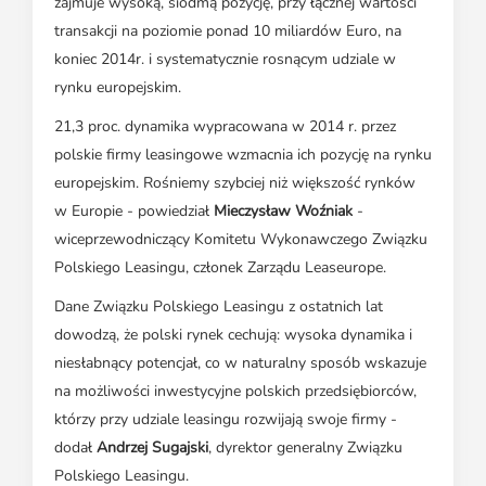
zajmuje wysoką, siódmą pozycję, przy łącznej wartości
transakcji na poziomie ponad 10 miliardów Euro, na
koniec 2014r. i systematycznie rosnącym udziale w
rynku europejskim.
21,3 proc. dynamika wypracowana w 2014 r. przez
polskie firmy leasingowe wzmacnia ich pozycję na rynku
europejskim. Rośniemy szybciej niż większość rynków
w Europie - powiedział
Mieczysław Woźniak
-
wiceprzewodniczący Komitetu Wykonawczego Związku
Polskiego Leasingu, członek Zarządu Leaseurope.
Dane Związku Polskiego Leasingu z ostatnich lat
dowodzą, że polski rynek cechują: wysoka dynamika i
niesłabnący potencjał, co w naturalny sposób wskazuje
na możliwości inwestycyjne polskich przedsiębiorców,
którzy przy udziale leasingu rozwijają swoje firmy -
dodał
Andrzej Sugajski
, dyrektor generalny Związku
Polskiego Leasingu.