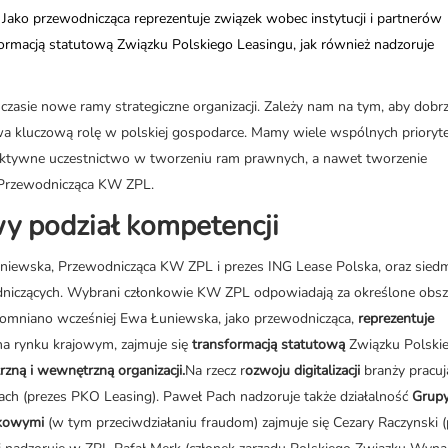
j. Jako przewodnicząca reprezentuje związek wobec instytucji i partnerów
ormacją statutową Związku Polskiego Leasingu, jak również nadzoruje
asie nowe ramy strategiczne organizacji. Zależy nam na tym, aby dobr
wa kluczową rolę w polskiej gospodarce. Mamy wiele wspólnych priory
 aktywne uczestnictwo w tworzeniu ram prawnych, a nawet tworzenie
 Przewodnicząca KW ZPL.
y podział kompetencji
 Łuniewska, Przewodnicząca KW ZPL i prezes ING Lease Polska, oraz sied
niczących. Wybrani członkowie KW ZPL odpowiadają za określone obsz
 wspomniano wcześniej Ewa Łuniewska, jako przewodnicząca,
reprezentuje
na rynku krajowym, zajmuje się
transformacją statutową
Związku Polski
zną i wewnętrzną organizacji.
Na rzecz r
ozwoju digitalizacji
branży pracuj
Pach (prezes PKO Leasing). Paweł Pach nadzoruje także działalność
Grupy
tkowymi
(w tym przeciwdziałaniu fraudom) zajmuje się Cezary Raczynski (