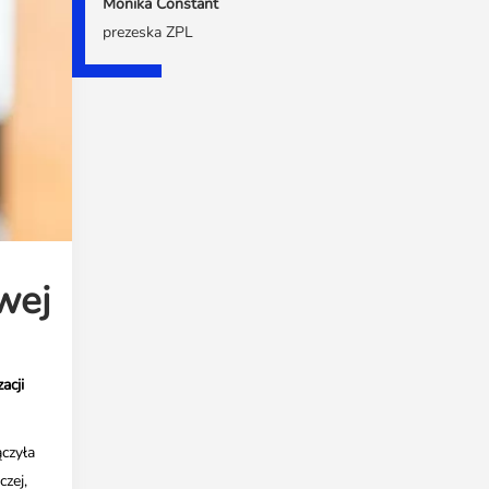
Monika Constant
prezeska ZPL
wej
acji
czyła
zej,