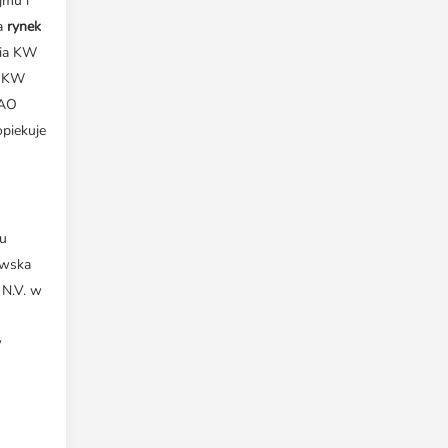
jmu i
za
rynek
nia KW
i KW
KAO
piekuje
iu
ewska
 N.V. w
w