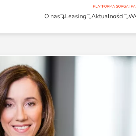
PLATFORMA SORGA
|
PA
O nas
Leasing
Aktualności
Wy