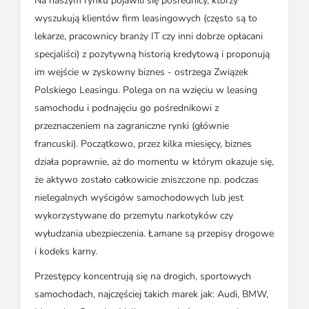
Na naszym rynku pojawili się pośrednicy, którzy
wyszukują klientów firm leasingowych (często są to
lekarze, pracownicy branży IT czy inni dobrze opłacani
specjaliści) z pozytywną historią kredytową i proponują
im wejście w zyskowny biznes - ostrzega Związek
Polskiego Leasingu. Polega on na wzięciu w leasing
samochodu i podnajęciu go pośrednikowi z
przeznaczeniem na zagraniczne rynki (głównie
francuski). Początkowo, przez kilka miesięcy, biznes
działa poprawnie, aż do momentu w którym okazuje się,
że aktywo zostało całkowicie zniszczone np. podczas
nielegalnych wyścigów samochodowych lub jest
wykorzystywane do przemytu narkotyków czy
wyłudzania ubezpieczenia. Łamane są przepisy drogowe
i kodeks karny.
Przestępcy koncentrują się na drogich, sportowych
samochodach, najczęściej takich marek jak: Audi, BMW,