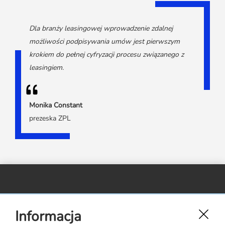
Dla branży leasingowej wprowadzenie zdalnej
możliwości podpisywania umów jest pierwszym
krokiem do pełnej cyfryzacji procesu związanego z
leasingiem.
Monika Constant
prezeska ZPL
Związek Polskiego Leasingu,
Informacja
ul. Rejtana 17 lok. 22,