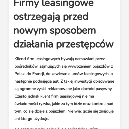
Firmy leasingowe
Media o leasingu
Partnerzy ZPL
Klauzule informacyjne
Materiały do pobrania
Subskrybuj Leaseletter
ostrzegają przed
Kontakt dla mediów
nowym sposobem
działania przestępców
Klienci firm leasingowych bywają namawiani przez
pośredników, zajmujących się wywożeniem pojazdów z
Polski do Francji, do zawierania umów leasingowych, a
następnie podnajęcia aut. Z takiej inwestycji obiecywane
są ogromne zyski, reklamowane jako dochód pasywny.
Często jednak klient firm leasingowej nie ma
świadomości ryzyka, jakie za tym idzie oraz kontroli nad
tym, co się dzieje z pojazdem. Nie wie, gdzie się znajduje,
ani kto go użytkuje.