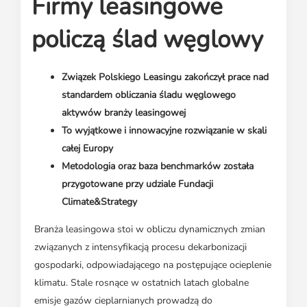
Firmy leasingowe
Media o leasingu
Partnerzy ZPL
Klauzule informacyjne
Materiały do pobrania
Subskrybuj Leaseletter
policzą ślad węglowy
Kontakt dla mediów
Związek Polskiego Leasingu zakończył prace nad
standardem obliczania śladu węglowego
aktywów branży leasingowej
To wyjątkowe i innowacyjne rozwiązanie w skali
całej Europy
Metodologia oraz baza benchmarków została
przygotowane przy udziale Fundacji
Climate&Strategy
Branża leasingowa stoi w obliczu dynamicznych zmian
związanych z intensyfikacją procesu dekarbonizacji
gospodarki, odpowiadającego na postępujące ocieplenie
klimatu. Stale rosnące w ostatnich latach globalne
emisje gazów cieplarnianych prowadzą do