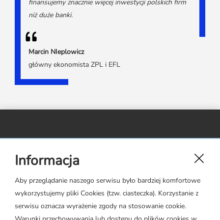
finansujemy znacznie więcej inwestycji polskich firm
niż duże banki.
Marcin NIeplowicz
główny ekonomista ZPL i EFL
Związek Polskiego Leasingu,
Informacja
ul. Rejtana 17 lok. 22,
02-516 Warszawa
Aby przeglądanie naszego serwisu było bardziej komfortowe
wykorzystujemy pliki Cookies (tzw. ciasteczka). Korzystanie z
zpl@leasing.org.pl
serwisu oznacza wyrażenie zgody na stosowanie cookie.
Warunki przechowywania lub dostępu do plików cookies w