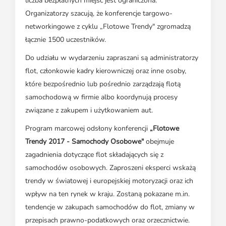
liczba bezpłatnych miejsc jest ograniczona.
Organizatorzy szacują, że konferencje targowo-
networkingowe z cyklu „Flotowe Trendy" zgromadzą
łącznie 1500 uczestników.
Do udziału w wydarzeniu zapraszani są administratorzy
flot, członkowie kadry kierowniczej oraz inne osoby,
które bezpośrednio lub pośrednio zarządzają flotą
samochodową w firmie albo koordynują procesy
związane z zakupem i użytkowaniem aut.
Program marcowej odsłony konferencji
„Flotowe
Trendy 2017 - Samochody Osobowe"
obejmuje
zagadnienia dotyczące flot składających się z
samochodów osobowych. Zaproszeni eksperci wskażą
trendy w światowej i europejskiej motoryzacji oraz ich
wpływ na ten rynek w kraju. Zostaną pokazane m.in.
tendencje w zakupach samochodów do flot, zmiany w
przepisach prawno-podatkowych oraz orzecznictwie.