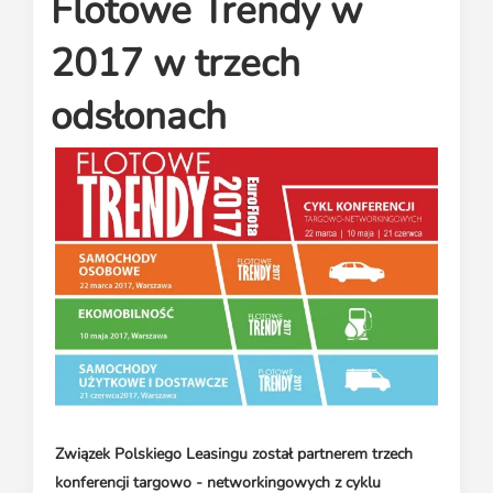
Flotowe Trendy w
Media o leasingu
Partnerzy ZPL
Klauzule informacyjne
Materiały do pobrania
Subskrybuj Leaseletter
2017 w trzech
Kontakt dla mediów
odsłonach
Związek Polskiego Leasingu został partnerem trzech
konferencji targowo - networkingowych z cyklu