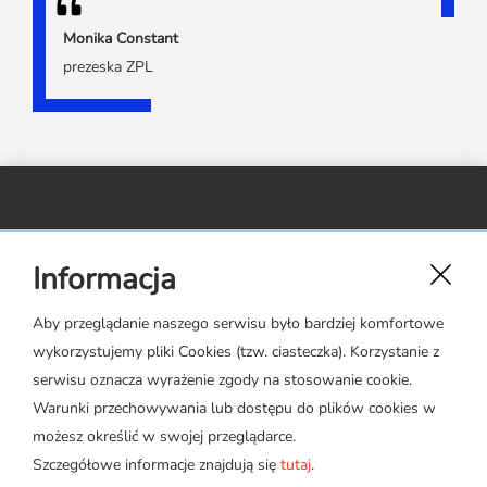
Monika Constant
prezeska ZPL
Związek Polskiego Leasingu,
Informacja
ul. Rejtana 17 lok. 22,
02-516 Warszawa
Aby przeglądanie naszego serwisu było bardziej komfortowe
wykorzystujemy pliki Cookies (tzw. ciasteczka). Korzystanie z
zpl@leasing.org.pl
serwisu oznacza wyrażenie zgody na stosowanie cookie.
Warunki przechowywania lub dostępu do plików cookies w
możesz określić w swojej przeglądarce.
Szczegółowe informacje znajdują się
tutaj
.