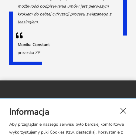
Media o leasingu
Partnerzy ZPL
Klauzule informacyjne
możliwości podpisywania umów jest pierwszym
Materiały do pobrania
Subskrybuj Leaseletter
krokiem do pełnej cyfryzacji procesu związanego z
Kontakt dla mediów
leasingiem.
Monika Constant
prezeska ZPL
Związek Polskiego Leasingu,
Informacja
ul. Rejtana 17 lok. 22,
02-516 Warszawa
Aby przeglądanie naszego serwisu było bardziej komfortowe
wykorzystujemy pliki Cookies (tzw. ciasteczka). Korzystanie z
zpl@leasing.org.pl