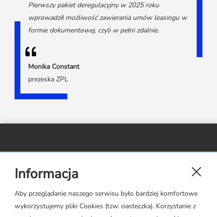
Pierwszy pakiet deregulacyjny w 2025 roku
wprowadził możliwość zawierania umów leasingu w
formie dokumentowej, czyli w pełni zdalnie.
Monika Constant
prezeska ZPL
Związek Polskiego Leasingu,
Informacja
ul. Rejtana 17 lok. 22,
02-516 Warszawa
Aby przeglądanie naszego serwisu było bardziej komfortowe
wykorzystujemy pliki Cookies (tzw. ciasteczka). Korzystanie z
zpl@leasing.org.pl