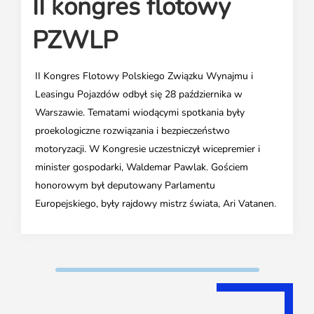
II kongres flotowy
Media o leasingu
Partnerzy ZPL
Klauzule informacyjne
Materiały do pobrania
Subskrybuj Leaseletter
PZWLP
Kontakt dla mediów
II Kongres Flotowy Polskiego Związku Wynajmu i
Leasingu Pojazdów odbył się 28 października w
Warszawie. Tematami wiodącymi spotkania były
proekologiczne rozwiązania i bezpieczeństwo
motoryzacji. W Kongresie uczestniczył wicepremier i
minister gospodarki, Waldemar Pawlak. Gościem
honorowym był deputowany Parlamentu
Europejskiego, były rajdowy mistrz świata, Ari Vatanen.