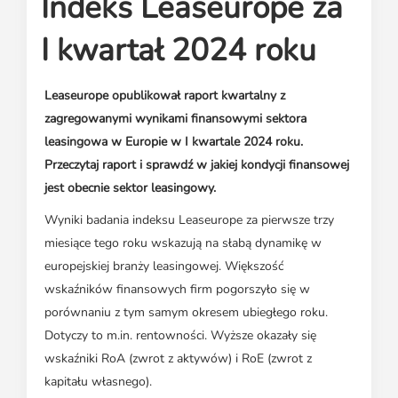
Indeks Leaseurope za
Media o leasingu
Partnerzy ZPL
Klauzule informacyjne
Materiały do pobrania
Subskrybuj Leaseletter
I kwartał 2024 roku
Kontakt dla mediów
Leaseurope opublikował raport kwartalny z
zagregowanymi wynikami finansowymi sektora
leasingowa w Europie w I kwartale 2024 roku.
Przeczytaj raport i sprawdź w jakiej kondycji finansowej
jest obecnie sektor leasingowy.
Wyniki badania indeksu Leaseurope za pierwsze trzy
miesiące tego roku wskazują na słabą dynamikę w
europejskiej branży leasingowej. Większość
wskaźników finansowych firm pogorszyło się w
porównaniu z tym samym okresem ubiegłego roku.
Dotyczy to m.in. rentowności. Wyższe okazały się
wskaźniki RoA (zwrot z aktywów) i RoE (zwrot z
kapitału własnego).