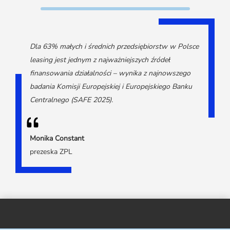
Media o leasingu
Partnerzy ZPL
Klauzule informacyjne
Materiały do pobrania
Subskrybuj Leaseletter
Kontakt dla mediów
Dla 63% małych i średnich przedsiębiorstw w Polsce
leasing jest jednym z najważniejszych źródeł
finansowania działalności – wynika z najnowszego
badania Komisji Europejskiej i Europejskiego Banku
Centralnego (SAFE 2025).
Monika Constant
prezeska ZPL