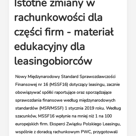
Istotne zmiany w
Media o leasingu
Partnerzy ZPL
Klauzule informacyjne
Materiały do pobrania
Subskrybuj Leaseletter
rachunkowości dla
Kontakt dla mediów
części firm - materiał
edukacyjny dla
leasingobiorców
Nowy Międzynarodowy Standard Sprawozdawczości
Finansowej nr 16 (MSSF16) dotyczący leasingu, zacznie
obowiązywać spółki raportujące oraz sporządzające
sprawozdania finansowe według międzynarodowych
standardów (MSR/MSSF) 1 stycznia 2019 roku. Według
szacunków, MSSF16 wpłynie na mniej niż 1 na 100
europejskich firm. Eksperci Związku Polskiego Leasingu,
wspólnie z doradcą rachunkowym PWC, przygotowali