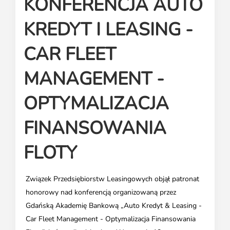
KONFERENCJA AUTO
Media o leasingu
Partnerzy ZPL
Klauzule informacyjne
Materiały do pobrania
Subskrybuj Leaseletter
KREDYT I LEASING -
Kontakt dla mediów
CAR FLEET
MANAGEMENT -
OPTYMALIZACJA
FINANSOWANIA
FLOTY
Związek Przedsiębiorstw Leasingowych objął patronat
honorowy nad konferencją organizowaną przez
Gdańską Akademię Bankową „Auto Kredyt & Leasing -
Car Fleet Management - Optymalizacja Finansowania