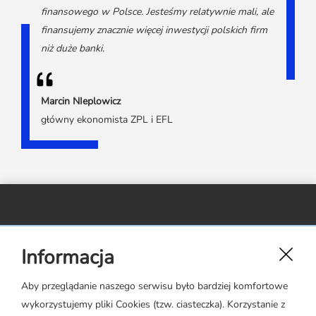
finansowego w Polsce. Jesteśmy relatywnie mali, ale
finansujemy znacznie więcej inwestycji polskich firm
niż duże banki.
Marcin NIeplowicz
główny ekonomista ZPL i EFL
Związek Polskiego Leasingu,
Informacja
ul. Rejtana 17 lok. 22,
02-516 Warszawa
Aby przeglądanie naszego serwisu było bardziej komfortowe
wykorzystujemy pliki Cookies (tzw. ciasteczka). Korzystanie z
zpl@leasing.org.pl