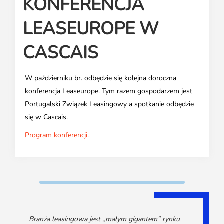
KONFERENCJA
Media o leasingu
Partnerzy ZPL
Klauzule informacyjne
Materiały do pobrania
Subskrybuj Leaseletter
LEASEUROPE W
Kontakt dla mediów
CASCAIS
W październiku br. odbędzie się kolejna doroczna
konferencja Leaseurope. Tym razem gospodarzem jest
Portugalski Związek Leasingowy a spotkanie odbędzie
się w Cascais.
Program konferencji.
Branża leasingowa jest „małym gigantem” rynku