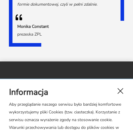
formie dokumentowej, czyli w pełni zdalnie.
Monika Constant
prezeska ZPL
Związek Polskiego Leasingu,
Informacja
ul. Rejtana 17 lok. 22,
02-516 Warszawa
Aby przeglądanie naszego serwisu było bardziej komfortowe
wykorzystujemy pliki Cookies (tzw. ciasteczka). Korzystanie z
zpl@leasing.org.pl
serwisu oznacza wyrażenie zgody na stosowanie cookie.
Warunki przechowywania lub dostępu do plików cookies w