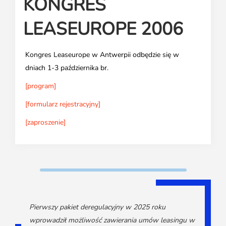
KONGRES
Media o leasingu
Partnerzy ZPL
Klauzule informacyjne
Materiały do pobrania
Subskrybuj Leaseletter
LEASEUROPE 2006
Kontakt dla mediów
Kongres Leaseurope w Antwerpii odbędzie się w
dniach 1-3 października br.
[program]
[formularz rejestracyjny]
[zaproszenie]
Pierwszy pakiet deregulacyjny w 2025 roku
wprowadził możliwość zawierania umów leasingu w