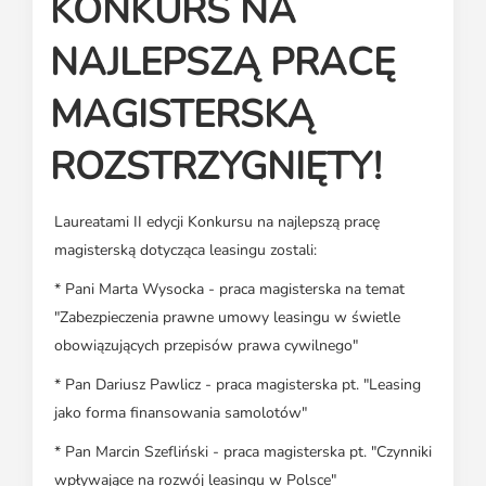
KONKURS NA
Media o leasingu
Partnerzy ZPL
Klauzule informacyjne
Materiały do pobrania
Subskrybuj Leaseletter
NAJLEPSZĄ PRACĘ
Kontakt dla mediów
MAGISTERSKĄ
ROZSTRZYGNIĘTY!
Laureatami II edycji Konkursu na najlepszą pracę
magisterską dotycząca leasingu zostali:
* Pani Marta Wysocka - praca magisterska na temat
"Zabezpieczenia prawne umowy leasingu w świetle
obowiązujących przepisów prawa cywilnego"
* Pan Dariusz Pawlicz - praca magisterska pt. "Leasing
jako forma finansowania samolotów"
* Pan Marcin Szefliński - praca magisterska pt. "Czynniki
wpływające na rozwój leasingu w Polsce"