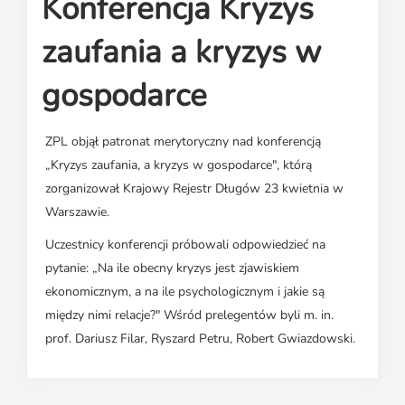
Konferencja Kryzys
Media o leasingu
Partnerzy ZPL
Klauzule informacyjne
Materiały do pobrania
Subskrybuj Leaseletter
zaufania a kryzys w
Kontakt dla mediów
gospodarce
ZPL objął patronat merytoryczny nad konferencją
„Kryzys zaufania, a kryzys w gospodarce", którą
zorganizował Krajowy Rejestr Długów 23 kwietnia w
Warszawie.
Uczestnicy konferencji próbowali odpowiedzieć na
pytanie: „Na ile obecny kryzys jest zjawiskiem
ekonomicznym, a na ile psychologicznym i jakie są
między nimi relacje?" Wśród prelegentów byli m. in.
prof. Dariusz Filar, Ryszard Petru, Robert Gwiazdowski.