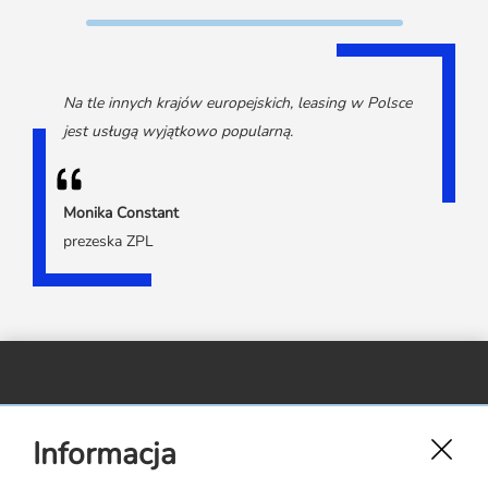
Na tle innych krajów europejskich, leasing w Polsce
jest usługą wyjątkowo popularną.
Monika Constant
prezeska ZPL
Związek Polskiego Leasingu,
Informacja
ul. Rejtana 17 lok. 22,