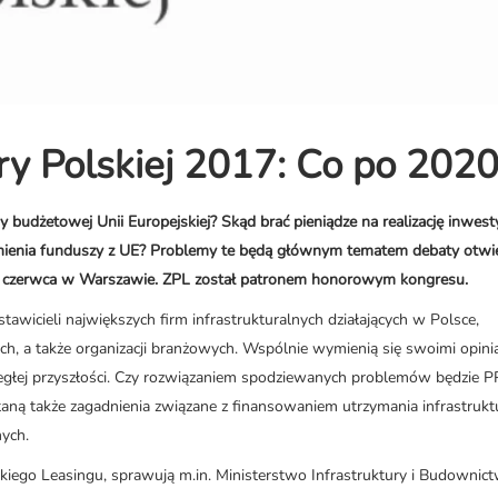
ry Polskiej 2017: Co po 2020 
budżetowej Unii Europejskiej? Skąd brać pieniądze na realizację inwesty
umienia funduszy z UE? Problemy te będą głównym tematem debaty otwie
 19 czerwca w Warszawie. ZPL został patronem honorowym kongresu.
wicieli największych firm infrastrukturalnych działających w Polsce,
h, a także organizacji branżowych. Wspólnie wymienią się swoimi opini
ległej przyszłości. Czy rozwiązaniem spodziewanych problemów będzie P
ną także zagadnienia związane z finansowaniem utrzymania infrastrukt
ych.
iego Leasingu, sprawują m.in. Ministerstwo Infrastruktury i Budownict