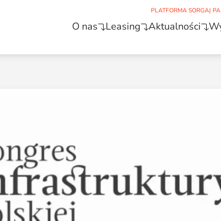
PLATFORMA SORGA
|
PA
O nas
Leasing
Aktualności
Wy