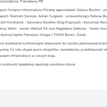
Gospodarcza, Pracodawcy RR.
ym Kongres Infrastruktury Polskiej zapowiedzieli: Dariusz Blocher - pr
psch Telematic Services, Adrian Furgalski - przewodniczący Railway Bu
sztof Kondraciuk - Generalny Dyrektor Dróg Krajowych i Autostrad, Ren
Jerzy Werle - prezes Warbud SA oraz Magdalena Zabłocka - Senior Asso
dyskusji będzie Patrycjusz Wyżga z TVN24 Biznes i Świat.
olsce wydarzenie konferencyjne skierowane do szeroko pojmowanej branż
ycznej. Co roku skupia grono ekspertów, menedżerów, przedstawicieli w
wojem infrastruktury w naszym kraju.
możliwość bezpłatnej rejestracji umożliwia strona