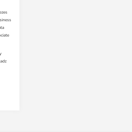
ezes
siness
ata
ciate
y
ładz