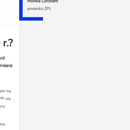
Monika Constant
prezeska ZPL
r.?
cji
rającej
ami na
PP czy
ury
wa,