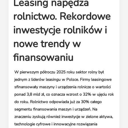
Leasing napędza
Media o leasingu
Partnerzy ZPL
Klauzule informacyjne
Materiały do pobrania
Subskrybuj Leaseletter
rolnictwo. Rekordowe
Kontakt dla mediów
inwestycje rolników i
nowe trendy w
finansowaniu
W pierwszym półroczu 2025 roku sektor rolny był
jednym z liderów leasingu w Polsce. Firmy leasingowe
sfinansowały maszyny i urządzenia rolnicze o wartości
ponad 3,8 mld zł, co oznacza wzrost o 32% w ujęciu rok
do roku. Rolnictwo odpowiada już za 30% całego
segmentu finansowania maszyn i urządzeń. Na
znaczeniu zyskują również inwestycje w zielone aktywa,
technologie cyfrowe i innowacyjne rozwiązania