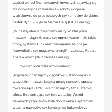
częściej wśród finansowanych inwestycji pojawiają się
też innowacyjne rozwiązania – roboty udojowe,
wiatrakowce do prac polowych czy kombajny do zbioru
pestek dyni” – wylicza Marcin Hałaj (PKO Leasing).
„W naszej ofercie znajdziemy nie tylko klasyczne
maszyny – ciągniki, prasy czy opryskiwacze – ale także
drony, systemy GPS oraz rozwiązania zielone jak
fotowoltaika czy magazyny energii” – zaznacza Robert
Kościukiewicz (BNP Paribas Leasing).
EFL również podkreśla różnorodność:
„Najwięcej finansujemy ciągników – stanowią 45%
wszystkich maszyn, kolejną grupę stanowią sprzęty
towarzyszące (17%). Ale finansujemy też suszarnie,
silosy, linie sortujące czy fotowoltaikę. Wśród
ciekawych przykładów była doniczkarka z systemem
ważenia nawozów czy kombajn do kukurydzy ze