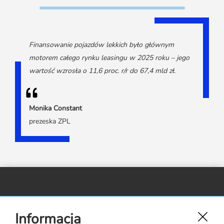
Finansowanie pojazdów lekkich było głównym
motorem całego rynku leasingu w 2025 roku – jego
wartość wzrosła o 11,6 proc. r/r do 67,4 mld zł.
Monika Constant
prezeska ZPL
Związek Polskiego Leasingu,
Informacja
ul. Rejtana 17 lok. 22,