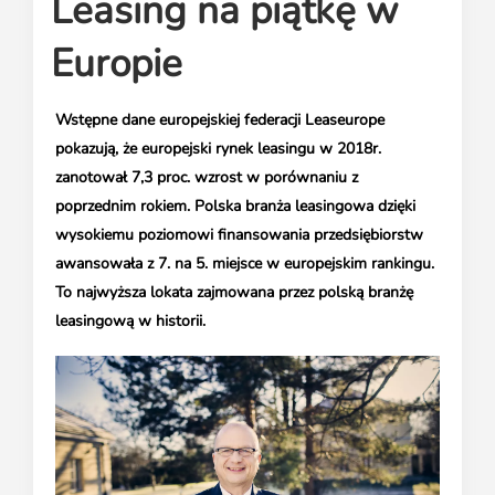
Leasing na piątkę w
Media o leasingu
Partnerzy ZPL
Klauzule informacyjne
Materiały do pobrania
Subskrybuj Leaseletter
Europie
Kontakt dla mediów
Wstępne dane europejskiej federacji Leaseurope
pokazują, że europejski rynek leasingu w 2018r.
zanotował 7,3 proc. wzrost w porównaniu z
poprzednim rokiem. Polska branża leasingowa dzięki
wysokiemu poziomowi finansowania przedsiębiorstw
awansowała z 7. na 5. miejsce w europejskim rankingu.
To najwyższa lokata zajmowana przez polską branżę
leasingową w historii.