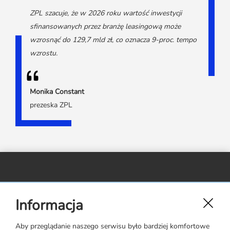
ZPL szacuje, że w 2026 roku wartość inwestycji
sfinansowanych przez branżę leasingową może
wzrosnąć do 129,7 mld zł, co oznacza 9-proc. tempo
wzrostu.
Monika Constant
prezeska ZPL
Związek Polskiego Leasingu,
Informacja
ul. Rejtana 17 lok. 22,
02-516 Warszawa
Aby przeglądanie naszego serwisu było bardziej komfortowe