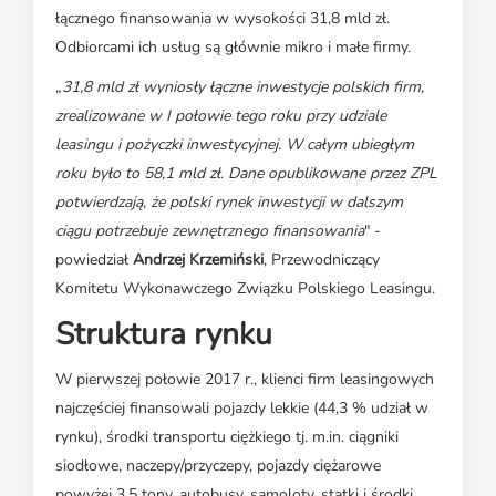
łącznego finansowania w wysokości 31,8 mld zł.
Odbiorcami ich usług są głównie mikro i małe firmy.
„
31,8 mld zł wyniosły łączne inwestycje polskich firm,
zrealizowane w I połowie tego roku przy udziale
leasingu i pożyczki inwestycyjnej. W całym ubiegłym
roku było to 58,1 mld zł. Dane opublikowane przez ZPL
potwierdzają, że polski rynek inwestycji w dalszym
ciągu potrzebuje zewnętrznego finansowania
" -
powiedział
Andrzej Krzemiński
, Przewodniczący
Komitetu Wykonawczego Związku Polskiego Leasingu.
Struktura rynku
W pierwszej połowie 2017 r., klienci firm leasingowych
najczęściej finansowali pojazdy lekkie (44,3 % udział w
rynku), środki transportu ciężkiego tj. m.in. ciągniki
siodłowe, naczepy/przyczepy, pojazdy ciężarowe
powyżej 3,5 tony, autobusy, samoloty, statki i środki