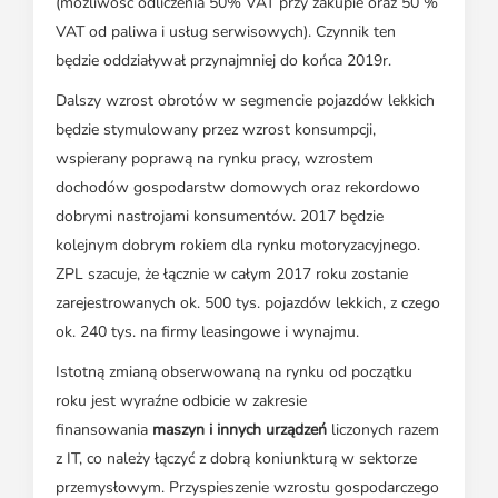
(możliwość odliczenia 50% VAT przy zakupie oraz 50 %
VAT od paliwa i usług serwisowych). Czynnik ten
będzie oddziaływał przynajmniej do końca 2019r.
Dalszy wzrost obrotów w segmencie pojazdów lekkich
będzie stymulowany przez wzrost konsumpcji,
wspierany poprawą na rynku pracy, wzrostem
dochodów gospodarstw domowych oraz rekordowo
dobrymi nastrojami konsumentów. 2017 będzie
kolejnym dobrym rokiem dla rynku motoryzacyjnego.
ZPL szacuje, że łącznie w całym 2017 roku zostanie
zarejestrowanych ok. 500 tys. pojazdów lekkich, z czego
ok. 240 tys. na firmy leasingowe i wynajmu.
Istotną zmianą obserwowaną na rynku od początku
roku jest wyraźne odbicie w zakresie
finansowania
maszyn i innych urządzeń
liczonych razem
z IT, co należy łączyć z dobrą koniunkturą w sektorze
przemysłowym. Przyspieszenie wzrostu gospodarczego