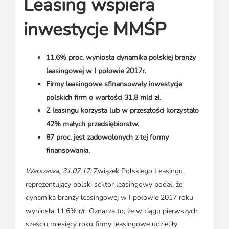
Leasing wspiera
Media o leasingu
Partnerzy ZPL
Klauzule informacyjne
Materiały do pobrania
Subskrybuj Leaseletter
inwestycje MMŚP
Kontakt dla mediów
11,6% proc. wyniosła dynamika polskiej branży
leasingowej w I połowie 2017r.
Firmy leasingowe sfinansowały inwestycje
polskich firm o wartości 31,8 mld zł.
Z leasingu korzysta lub w przeszłości korzystało
42% małych przedsiębiorstw.
87 proc. jest zadowolonych z tej formy
finansowania.
Warszawa, 31.07.17:
Związek Polskiego Leasingu,
reprezentujący polski sektor leasingowy podał, że
dynamika branży leasingowej w I połowie 2017 roku
wyniosła 11,6% r/r. Oznacza to, że w ciągu pierwszych
sześciu miesięcy roku firmy leasingowe udzieliły