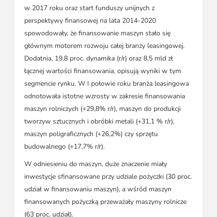
w 2017 roku oraz start funduszy unijnych z
perspektywy finansowej na lata 2014-2020
spowodowały, że finansowanie maszyn stało się
głównym motorem rozwoju całej branży leasingowej.
Dodatnia, 19,8 proc. dynamika (r/r) oraz 8,5 mld zł
łącznej wartości finansowania, opisują wyniki w tym
segmencie rynku. W I połowie roku branża leasingowa
odnotowała istotne wzrosty w zakresie finansowania
maszyn rolniczych (+29,8% r/r), maszyn do produkcji
tworzyw sztucznych i obróbki metali (+31,1 % r/r),
maszyn poligraficznych (+26,2%) czy sprzętu
budowalnego (+17,7% r/r).
W odniesieniu do maszyn, duże znaczenie miały
inwestycje sfinansowane przy udziale pożyczki (30 proc.
udział w finansowaniu maszyn), a wśród maszyn
finansowanych pożyczką przeważały maszyny rolnicze
(63 proc. udział).