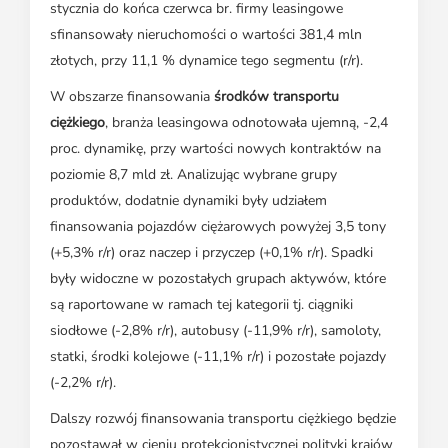
stycznia do końca czerwca br. firmy leasingowe
sfinansowały nieruchomości o wartości 381,4 mln
złotych, przy 11,1 % dynamice tego segmentu (r/r).
W obszarze finansowania
środków transportu
ciężkiego
, branża leasingowa odnotowała ujemną, -2,4
proc. dynamikę, przy wartości nowych kontraktów na
poziomie 8,7 mld zł. Analizując wybrane grupy
produktów, dodatnie dynamiki były udziałem
finansowania pojazdów ciężarowych powyżej 3,5 tony
(+5,3% r/r) oraz naczep i przyczep (+0,1% r/r). Spadki
były widoczne w pozostałych grupach aktywów, które
są raportowane w ramach tej kategorii tj. ciągniki
siodłowe (-2,8% r/r), autobusy (-11,9% r/r), samoloty,
statki, środki kolejowe (-11,1% r/r) i pozostałe pojazdy
(-2,2% r/r).
Dalszy rozwój finansowania transportu ciężkiego będzie
pozostawał w cieniu protekcjonistycznej polityki krajów