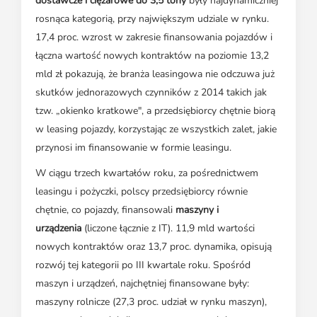
dostawcze i ciężarowe do 3,5 tony
były najdynamiczniej
rosnąca kategorią, przy największym udziale w rynku.
17,4 proc. wzrost w zakresie finansowania pojazdów i
łączna wartość nowych kontraktów na poziomie 13,2
mld zł pokazują, że branża leasingowa nie odczuwa już
skutków jednorazowych czynników z 2014 takich jak
tzw. „okienko kratkowe", a przedsiębiorcy chętnie biorą
w leasing pojazdy, korzystając ze wszystkich zalet, jakie
przynosi im finansowanie w formie leasingu.
W ciągu trzech kwartałów roku, za pośrednictwem
leasingu i pożyczki, polscy przedsiębiorcy równie
chętnie, co pojazdy, finansowali
maszyny i
urządzenia
(liczone łącznie z IT). 11,9 mld wartości
nowych kontraktów oraz 13,7 proc. dynamika, opisują
rozwój tej kategorii po III kwartale roku. Spośród
maszyn i urządzeń, najchętniej finansowane były:
maszyny rolnicze (27,3 proc. udział w rynku maszyn),