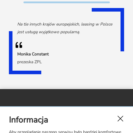
Na tle innych krajów europejskich, leasing w Polsce
jest usługą wyjątkowo popularną.
Monika Constant
prezeska ZPL
Związek Polskiego Leasingu,
Informacja
ul. Rejtana 17 lok. 22,
02-516 Warszawa
Aby przeglądanie naszego serwisu było bardziej komfortowe