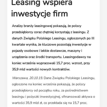
Leasing wspiera
Media o leasingu
Partnerzy ZPL
Klauzule informacyjne
Materiały do pobrania
Subskrybuj Leaseletter
inwestycje firm
Kontakt dla mediów
Analizy branży leasingowej pokazują, że polscy
przedsiębiorcy coraz chętniej korzystają z leasingu. Z
danych Związku Polskiego Leasingu, ogłoszonych po III
kwartale wynika, że kluczowe pozostają inwestycje w
pojazdy osobowe i lekkie dostawcze, maszyny i
urządzenia oraz środki transportu. Leasingodawcy na
koniec września wypracowali 15,7 proc. wzrost, przy
35,9 mld wartości nowych kontraktów.
Warszawa, 20.10.15
: Dane Związku Polskiego Leasingu,
ogłoszone na koniec września pokazują, że polscy
przedsiębiorcy od początku roku, za pośrednictwem
leasingu i pożyczki inwestycyjnej, sfinansowali aktywa o
wartości 35,9 mld zł, co przekłada się na 15,7 proc.