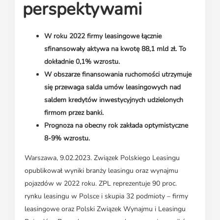
Media o leasingu
perspektywami
Partnerzy ZPL
Klauzule informacyjne
Materiały do pobrania
Subskrybuj Leaseletter
Kontakt dla mediów
W roku 2022 firmy leasingowe łącznie
sfinansowały aktywa na kwotę 88,1 mld zł. To
dokładnie 0,1% wzrostu.
W obszarze finansowania ruchomości utrzymuje
się przewaga salda umów leasingowych nad
saldem kredytów inwestycyjnych udzielonych
firmom przez banki.
Prognoza na obecny rok zakłada optymistyczne
8-9% wzrostu.
Warszawa, 9.02.2023. Związek Polskiego Leasingu
opublikował wyniki branży leasingu oraz wynajmu
pojazdów w 2022 roku. ZPL reprezentuje 90 proc.
rynku leasingu w Polsce i skupia 32 podmioty – firmy
leasingowe oraz Polski Związek Wynajmu i Leasingu