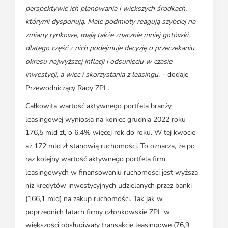
perspektywie ich planowania i większych środkach,
którymi dysponują. Małe podmioty reagują szybciej na
zmiany rynkowe, mają także znacznie mniej gotówki,
dlatego część z nich podejmuje decyzję o przeczekaniu
okresu najwyższej inflacji i odsunięciu w czasie
inwestycji, a więc i skorzystania z leasingu.
– dodaje
Przewodniczący Rady ZPL.
Całkowita wartość aktywnego portfela branży
leasingowej wyniosła na koniec grudnia 2022 roku
176,5 mld zł, o 6,4% więcej rok do roku. W tej kwocie
aż 172 mld zł stanowią ruchomości. To oznacza, że po
raz kolejny wartość aktywnego portfela firm
leasingowych w finansowaniu ruchomości jest wyższa
niż kredytów inwestycyjnych udzielanych przez banki
(166,1 mld) na zakup ruchomości. Tak jak w
poprzednich latach firmy członkowskie ZPL w
większości obsługiwały transakcje leasingowe (76,9