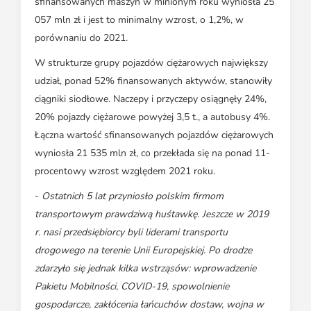
sfinansowanych maszyn w minionym roku wyniosła 25
057 mln zł i jest to minimalny wzrost, o 1,2%, w
porównaniu do 2021.
W strukturze grupy pojazdów ciężarowych największy
udział, ponad 52% finansowanych aktywów, stanowiły
ciągniki siodłowe. Naczepy i przyczepy osiągnęły 24%,
20% pojazdy ciężarowe powyżej 3,5 t., a autobusy 4%.
Łączna wartość sfinansowanych pojazdów ciężarowych
wyniosła 21 535 mln zł, co przekłada się na ponad 11-
procentowy wzrost względem 2021 roku.
-
Ostatnich 5 lat przyniosło polskim firmom
transportowym prawdziwą huśtawkę. Jeszcze w 2019
r. nasi przedsiębiorcy byli liderami transportu
drogowego na terenie Unii Europejskiej. Po drodze
zdarzyło się jednak kilka wstrząsów: wprowadzenie
Pakietu Mobilności, COVID-19, spowolnienie
gospodarcze, zakłócenia łańcuchów dostaw, wojna w