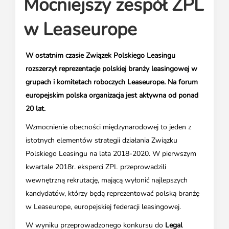
Mocniejszy zespół ZPL
Media o leasingu
Partnerzy ZPL
Klauzule informacyjne
Materiały do pobrania
Subskrybuj Leaseletter
w Leaseurope
Kontakt dla mediów
W ostatnim czasie Związek Polskiego Leasingu
rozszerzył reprezentacje polskiej branży leasingowej w
grupach i komitetach roboczych Leaseurope. Na forum
europejskim polska organizacja jest aktywna od ponad
20 lat.
Wzmocnienie obecności międzynarodowej to jeden z
istotnych elementów strategii działania Związku
Polskiego Leasingu na lata 2018-2020. W pierwszym
kwartale 2018r. eksperci ZPL przeprowadzili
wewnętrzną rekrutację, mającą wyłonić najlepszych
kandydatów, którzy będą reprezentować polską branżę
w Leaseurope, europejskiej federacji leasingowej.
W wyniku przeprowadzonego konkursu do
Legal