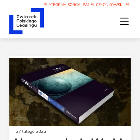
PLATFORMA SORGA
|
PANEL CZŁONKOWSKI
|
EN
O nas
Związek
Leasing
Władze
Artykuły
Aktualności
Członkowie
Poradniki
Statut
Aktualności
Wydarzenia
Podcasty
Kodeks etyki
30-lecie ZPL
Raporty i badania
Wydarzenia
Statystyki
Sąd koleżeński
Słownik
Kalendarz
Współpraca międzynarodowa
Media
Dla początkujących
Szkolenia
Historia ZPL
Znajdź leasingodawcę
Patronaty
Informacje prasowe
Członkostwo
Kontakt
Archiwum
27 lutego 2026
Informacje prasowe firm członkowskich
Zespół ZPL
Kontakt