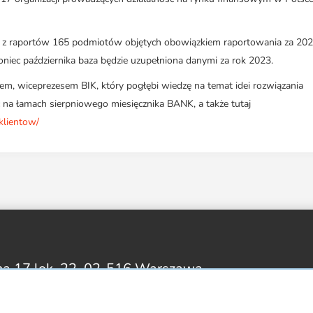
 z raportów 165 podmiotów objętych obowiązkiem raportowania za 202
niec października baza będzie uzupełniona danymi za rok 2023.
m, wiceprezesem BIK, który pogłębi wiedzę na temat idei rozwiązania
na łamach sierpniowego miesięcznika BANK, a także tutaj
klientow/
na 17 lok. 22,
02-516 Warszawa