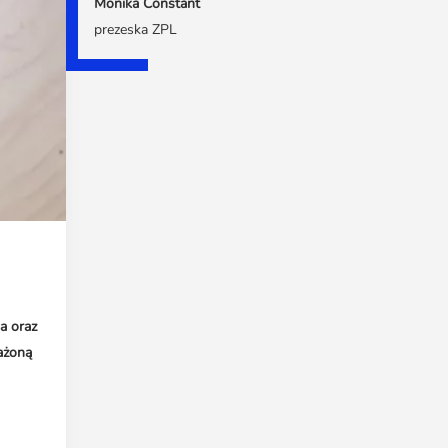
Monika Constant
prezeska ZPL
a oraz
ważoną