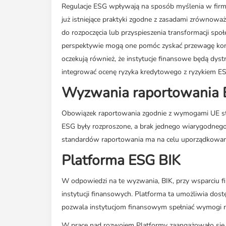
Regulacje ESG wpływają na sposób myślenia w firmach
już istniejące praktyki zgodne z zasadami zrównow
do rozpoczęcia lub przyspieszenia transformacji spo
perspektywie mogą one pomóc zyskać przewagę konku
oczekują również, że instytucje finansowe będą dys
integrować ocenę ryzyka kredytowego z ryzykiem E
Wyzwania raportowania
Obowiązek raportowania zgodnie z wymogami UE st
ESG były rozproszone, a brak jednego wiarygodnego
standardów raportowania ma na celu uporządkowanie
Platforma ESG BIK
W odpowiedzi na te wyzwania, BIK, przy wsparciu f
instytucji finansowych. Platforma ta umożliwia dos
pozwala instytucjom finansowym spełniać wymogi 
W prace nad rozwojem Platformy zaangażowało się 