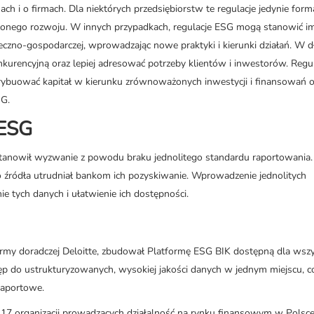
 i o firmach. Dla niektórych przedsiębiorstw te regulacje jedynie forma
ażonego rozwoju. W innych przypadkach, regulacje ESG mogą stanowić i
łeczno-gospodarczej, wprowadzając nowe praktyki i kierunki działań. W d
rencyjną oraz lepiej adresować potrzeby klientów i inwestorów. Regu
trybuować kapitał w kierunku zrównoważonych inwestycji i finansowań o
SG.
 ESG
anowił wyzwanie z powodu braku jednolitego standardu raportowania.
 źródła utrudniał bankom ich pozyskiwanie. Wprowadzenie jednolitych
 tych danych i ułatwienie ich dostępności.
irmy doradczej Deloitte, zbudował Platformę ESG BIK dostępną dla wszy
tęp do ustrukturyzowanych, wysokiej jakości danych w jednym miejscu, c
raportowe.
17 organizacji prowadzących działalność na rynku finansowym w Polsce