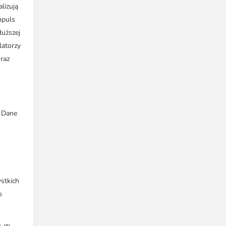
lizują
mpuls
łuższej
latorzy
raz
 Dane
stkich
o
, w