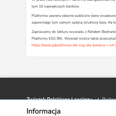
tym 10 największych banków.
Platforma zawiera obecnie publiczne dane wsadowe
zapewniając tym samym spójną strukturę bazy. Na ko
Zapraszamy do lektury wywiadu z Rafałem Bednarkie
Platformy ESG BIK. Wywiad można także przeczytać 
https://bank.pl/platforma-bik-esg-dla-bankow-i-ich-
Związek Polskiego Leasingu,
ul. Rejta
Informacja
zpl@leasing.org.pl