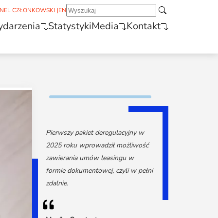
NEL CZŁONKOWSKI
|
EN
darzenia
Statystyki
Media
Kontakt
Pierwszy pakiet deregulacyjny w
2025 roku wprowadził możliwość
zawierania umów leasingu w
formie dokumentowej, czyli w pełni
zdalnie.