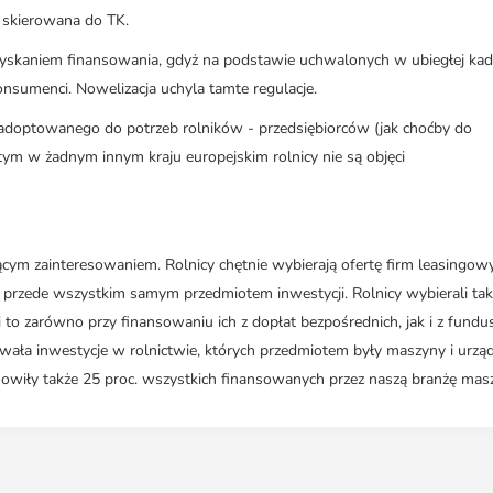
e skierowana do TK.
uzyskaniem finansowania, gdyż na podstawie uchwalonych w ubiegłej kad
onsumenci. Nowelizacja uchyla tamte regulacje.
aadoptowanego do potrzeb rolników - przedsiębiorców (jak choćby do
a tym w żadnym innym kraju europejskim rolnicy nie są objęci
nącym zainteresowaniem. Rolnicy chętnie wybierają ofertę firm leasingow
 przede wszystkim samym przedmiotem inwestycji. Rolnicy wybierali tak
i to zarówno przy finansowaniu ich z dopłat bezpośrednich, jak i z fundu
ała inwestycje w rolnictwie, których przedmiotem były maszyny i urzą
tanowiły także 25 proc. wszystkich finansowanych przez naszą branżę mas