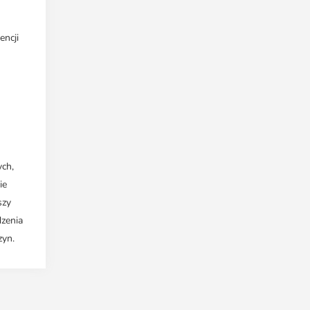
encji
ych,
ie
szy
dzenia
zyn.