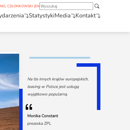
NEL CZŁONKOWSKI
|
EN
darzenia
Statystyki
Media
Kontakt
Na tle innych krajów europejskich,
leasing w Polsce jest usługą
wyjątkowo popularną.
Monika Constant
prezeska ZPL