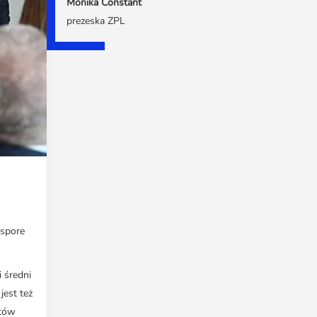
Monika Constant
prezeska ZPL
 spore
 średni
jest też
ntów