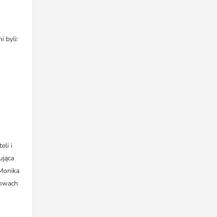
 byli:
li i
ująca
Monika
mowach