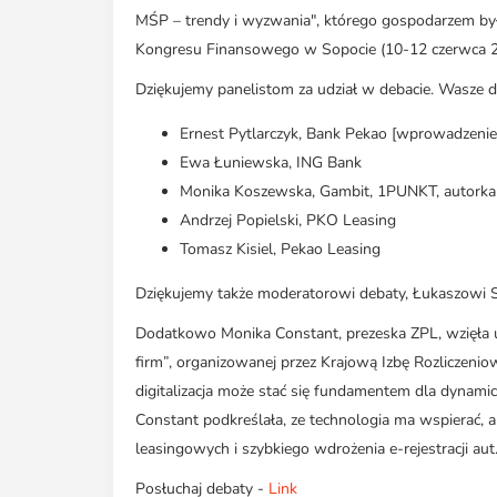
MŚP – trendy i wyzwania", którego gospodarzem był 
Kongresu Finansowego w Sopocie (10-12 czerwca 20
Dziękujemy panelistom za udział w debacie. Wasze d
Ernest Pytlarczyk, Bank Pekao [wprowadzenie
Ewa Łuniewska, ING Bank
Monika Koszewska, Gambit, 1PUNKT, autorka 
Andrzej Popielski, PKO Leasing
Tomasz Kisiel, Pekao Leasing
Dziękujemy także moderatorowi debaty, Łukaszowi S
Dodatkowo Monika Constant, prezeska ZPL, wzięła ud
firm”, organizowanej przez Krajową Izbę Rozliczenio
digitalizacja może stać się fundamentem dla dyna
Constant podkreślała, ze technologia ma wspierać, 
leasingowych i szybkiego wdrożenia e-rejestracji aut
Posłuchaj debaty -
Link