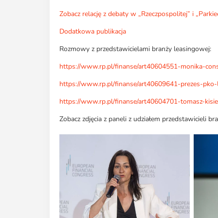
Zobacz relację z debaty w „Rzeczpospolitej” i „Parkie
Dodatkowa publikacja
Rozmowy z przedstawicielami branży leasingowej:
https://www.rp.pl/finanse/art40604551-monika-co
https://www.rp.pl/finanse/art40609641-prezes-pko
https://www.rp.pl/finanse/art40604701-tomasz-kis
Zobacz zdjęcia z paneli z udziałem przedstawicieli b