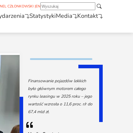
NEL CZŁONKOWSKI
|
EN
darzenia
Statystyki
Media
Kontakt
Finansowanie pojazdów lekkich
było głównym motorem całego
rynku leasingu w 2025 roku – jego
wartość wzrosła o 11,6 proc. r/r do
67,4 mld zł.