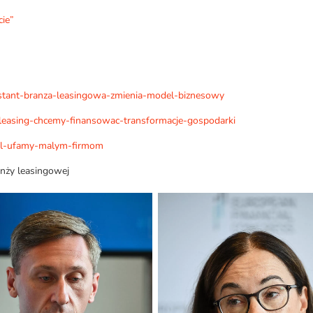
cie”
nstant-branza-leasingowa-zmienia-model-biznesowy
-leasing-chcemy-finansowac-transformacje-gospodarki
iel-ufamy-malym-firmom
ranży leasingowej