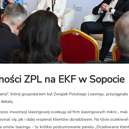
ości ZPL na EKF w Sopocie
nia", której gospodarzem był Związek Polskiego Leasingu, przyciągnęła
 debaty.
oces inwestycji leasingowej oczekują od firm leasingowych mikro-, mali i
zować się, jak i dalej wspierać klientów doradztwem. Na liście oczekiwań 
nia umów leasingu – to krótkie podsumowanie panelu „Oczekiwania klie