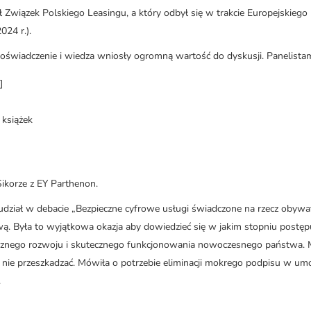
Związek Polskiego Leasingu, a który odbył się w trakcie Europejskiego
24 r.).
oświadczenie i wiedza wniosły ogromną wartość do dyskusji. Panelistami
]
książek
ikorze z EY Parthenon.
ział w debacie „Bezpieczne cyfrowe usługi świadczone na rzecz obywate
wą. Była to wyjątkowa okazja aby dowiedzieć się w jakim stopniu postęp
micznego rozwoju i skutecznego funkcjonowania nowoczesnego państwa. 
a nie przeszkadzać. Mówiła o potrzebie eliminacji mokrego podpisu w u
.