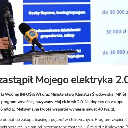
astąpił Mojego elektryka 2.
i Wodnej (NFOŚiGW) oraz Ministerstwo Klimatu i Środowiska (MKiŚ)
n program wcześniej nazywany Mój elektryk 2.0. Na dopłaty do zakupu
6 mld zł. Maksymalna kwota wsparcia wyniesie nawet 40 tys. zł.
dopłat do zakupu leasingu pojazdów elektrycznych. Program wspierać 
ektrycznych. Na ten cel przeznaczone zostanie 1,6 mld zł z Krajowego 