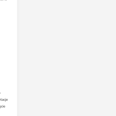
o
tacje
ęcie