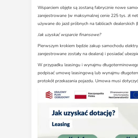
Wsparciem objęte są zostaną fabrycznie nowe samoch
zarejestrowane (w maksymalnej cenie 225 tys. zł net
używane do jazd próbnych na tablicach dealerskich (bia
Jak uzyskać wsparcie finansowe?
Pierwszym krokiem będzie zakup samochodu elektryczn
zarejestrowane zostały na dealera) i posiadać ubez
W przypadku leasingu i wynajmu długoterminowego
podpisać umowę leasingową lub wynajmu długotermi
protokół przekazania pojazdu. Umowa musi dotyczyć 