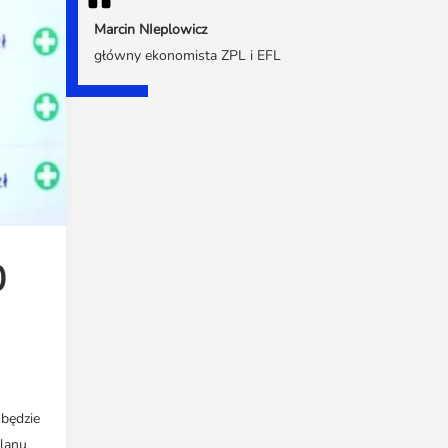
Marcin NIeplowicz
główny ekonomista ZPL i EFL
0
będzie
Planu