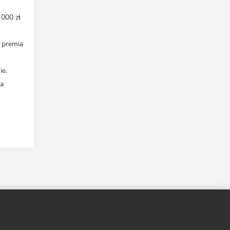
 000 zł
 premia
ie.
za