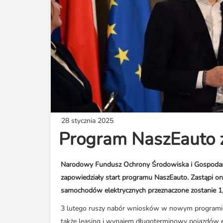
28 stycznia 2025
Program NaszEauto z
Narodowy Fundusz Ochrony Środowiska i Gospodark
zapowiedziały start programu NaszEauto. Zastąpi o
samochodów elektrycznych przeznaczone zostanie 1,
3 lutego ruszy nabór wniosków w nowym programie 
także leasing i wynajem długoterminowy pojazdów el