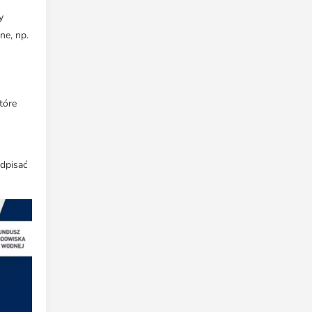
y
ne, np.
tóre
dpisać