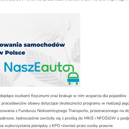
ebędące osobami fizycznymi oraz brakuje w nim wsparcia dla pojazdów
cji pracodawców obawy dotyczące skuteczności programu w realizacji jeg
nsowania z Funduszu Niskoemisyjnego Transportu, przeznaczonego na do
akresie. Jednocześnie zwróciły się z prośbą do MKiŚ i NFOŚiGW o podj
ia wykorzystania pieniędzy z KPO również przez osoby prawne.